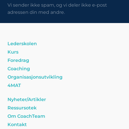
Vi sender ikke spam, og vi deler ikke e-post
adressen din med andre.
Lederskolen
Kurs
Foredrag
Coaching
Organisasjonsutvikling
4MAT
Nyheter/Artikler
Ressursotek
Om CoachTeam
Kontakt