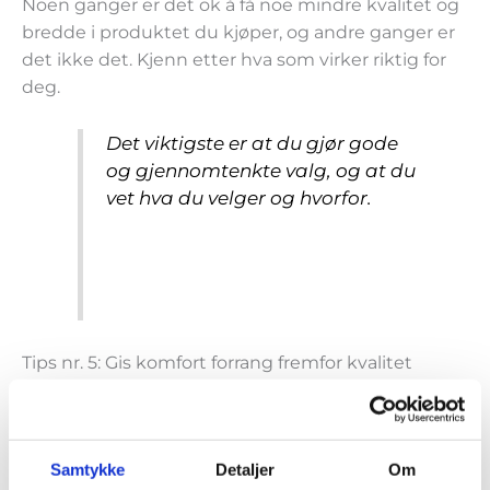
Noen ganger er det ok å få noe mindre kvalitet og
bredde i produktet du kjøper, og andre ganger er
det ikke det. Kjenn etter hva som virker riktig for
deg.
Det viktigste er at du gjør gode
og gjennomtenkte valg, og at du
vet hva du velger og hvorfor.
Tips nr. 5: Gis komfort forrang fremfor kvalitet
Kun nettbasert undervisning
Noen tilbyr kun ren nettbasert undervisning . Vi
har tro på en sunn kombinasjon av fysiske
Samtykke
Detaljer
Om
samlinger, webmøter for spørsmål og svar samt