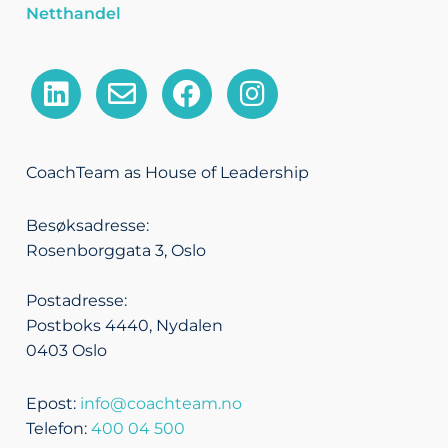
Netthandel
L
E
F
I
i
n
a
n
n
v
c
s
k
e
e
t
CoachTeam as House of Leadership
e
l
b
a
d
o
o
g
Besøksadresse:
i
p
o
r
Rosenborggata 3, Oslo
n
e
k
a
m
Postadresse:
Postboks 4440, Nydalen
0403 Oslo
Epost:
info@coachteam.no
Telefon:
400 04 500