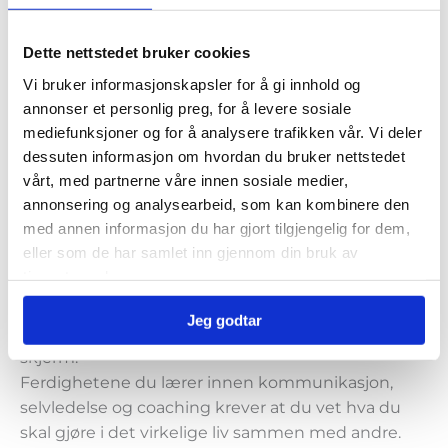
online moduler som du har tilgjengelig i en lengre
periode. En coachutdanning krever grundighet i
Dette nettstedet bruker cookies
prosessene og vi anbefaler at du også får trent og
øvd på ferdigheter og får kontinuerlig feedback fra
Vi bruker informasjonskapsler for å gi innhold og
en trener.
annonser et personlig preg, for å levere sosiale
mediefunksjoner og for å analysere trafikken vår. Vi deler
Når du lærer trenger du der og da feedback fra
dessuten informasjon om hvordan du bruker nettstedet
lærere og medstudenter på din forståelse og din
vårt, med partnerne våre innen sosiale medier,
mestring av nytt fagstoff. Du praktiserer og øver på
annonsering og analysearbeid, som kan kombinere den
teknikker og ferdigheter. Ferdigheter som skal
med annen informasjon du har gjort tilgjengelig for dem,
praktiseres, via fysisk tilstedeværelse.
eller som de har samlet inn gjennom din bruk av
tjenestene deres.
Coaching er et håndverk hvor kunnskapen skal
sitte i musklene.
Jeg godtar
Dette får du ikke utelukkende via å se på en
skjerm.
Ferdighetene du lærer innen kommunikasjon,
selvledelse og coaching krever at du vet hva du
skal gjøre i det virkelige liv sammen med andre.