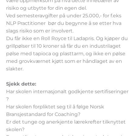
være oppmerksom på hva dette innebærer av
risiko og utbytte for din egen del.
Ved semesteravgifter på under 25.000,- for f.eks
NLP Practitioner bør du begynne å se etter hva
slags risiko som er involvert.
Du får ikke en Roll Royce til Ladapris. Og kjøper du
grillpølser til 10 kroner så får du en industrilaget
pølse med tapioca og plasttarm, og ikke en pølse
med grovkværnet kjøtt som er håndlaget av en
slakter.
Sjekk dette:
Har skolen internasjonalt godkjente sertifiseringer
?
Har skolen forpliktet seg til å følge Norsk
Bransjestandard for Coaching?
Er det tunge og anerkjente lærekrefter tilknyttet
skolen?