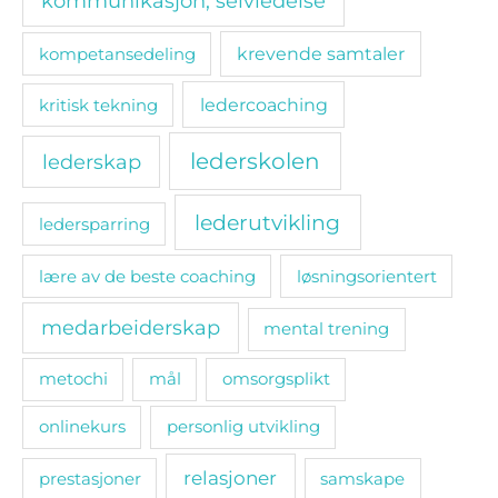
kommunikasjon; selvledelse
kompetansedeling
krevende samtaler
ledercoaching
kritisk tekning
lederskolen
lederskap
lederutvikling
ledersparring
lære av de beste coaching
løsningsorientert
medarbeiderskap
mental trening
metochi
mål
omsorgsplikt
onlinekurs
personlig utvikling
relasjoner
prestasjoner
samskape