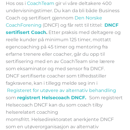
Hos oss i
CoachTeam
gir vi våre deltakere 400
undervisningstimer. Du kan da bli både Business
Coach og sertifisert gjennom
Den Norske
CoachForening
(DNCF) og får rett til tittel:
DNCF
sertifisert Coach
.
Etter praksis med deltagere og
reelle kunder på minimum 125 timer, mottatt
egencoaching på 45 timer og mentoring fra
erfarne trenere eller coacher, går du opp til
sertifisering med en av CoachTeam sine lærere
som eksaminator og med sensor fra DNCF.
DNCF sertifiserte coacher som tilfredsstiller
fagkravene, kan i tillegg melde seg inn i
Registeret for utøvere av alternativ behandling
som
registrert Helsecoach DNCF.
Som registrert
Helsecoach DNCF kan du som coach tilby
helserelatert coaching
momsfritt. Helsedirektoratet anerkjente DNCF
som en utøverorganisasjon av alternativ