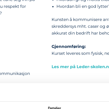
 respekt for
Hvordan bli en god lytter
?
Kunsten å kommunisere arra
skreddersys mht. caser og ø
akkurat din bedrift har beho
Gjennomføring:
Kurset leveres som f
ysisk, n
Les mer på Leder-skolen.
 kommunikasjon
jonsstil og
Detaljer