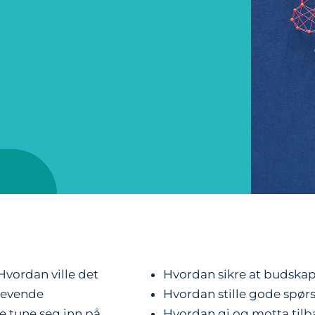
vordan ville det
Hvordan sikre at budskape
revende
Hvordan stille gode spør
e tune seg inn på
Hvordan gi og motta til