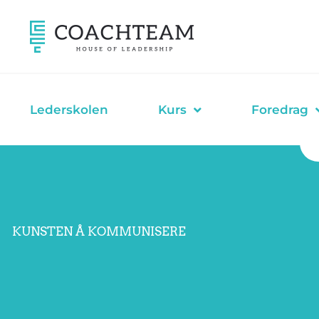
Hopp
rett
til
innholdet
Lederskolen
Kurs
Foredrag
KUNSTEN Å KOMMUNISERE