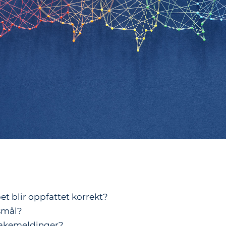
t blir oppfattet korrekt?
smål?
bakemeldinger?