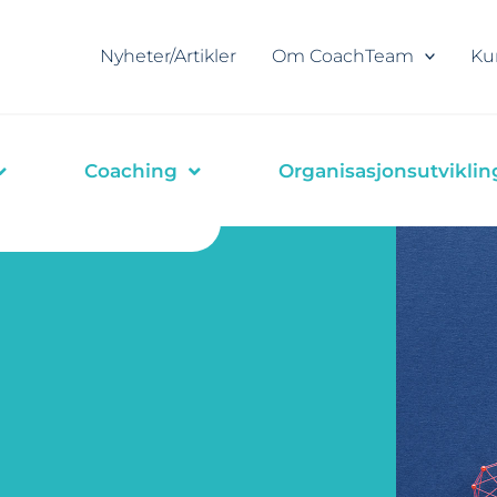
Nyheter/Artikler
Om CoachTeam
Ku
Coaching
Organisasjonsutviklin