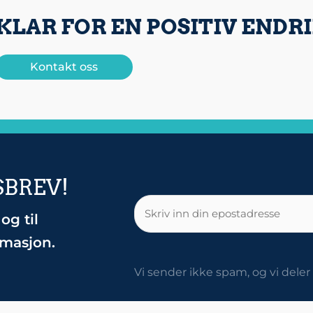
KLAR FOR EN POSITIV ENDR
Kontakt oss
SBREV!
E-
og til
post
rmasjon.
Vi sender ikke spam, og vi dele