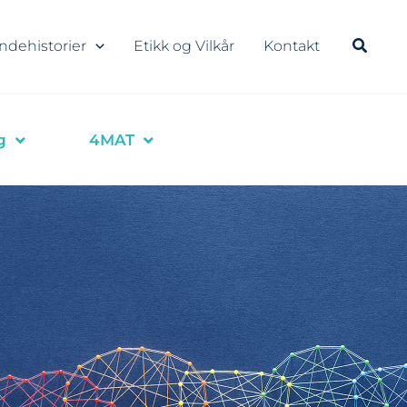
ndehistorier
Etikk og Vilkår
Kontakt
g
4MAT