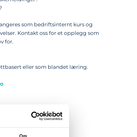
?
ngeres som bedriftsinternt kurs og
velser. Kontakt oss for et opplegg som
v for.
ettbasert eller som blandet læring.
no
Om