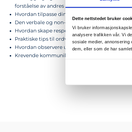
forståelse av andres
Hvordan tilpasse din kommunikasjon til mott
Dette nettstedet bruker coo
Den verbale og non-verbale kommunikasjonsp
Vi bruker informasjonskapsler
Hvordan skape respekt og tillit i samtalen?
analysere trafikken vår. Vi 
Praktiske tips til ordvalg
sosiale medier, annonsering 
Hvordan observere uten å tolke?
dem, eller som de har samlet
Krevende kommunikasjon