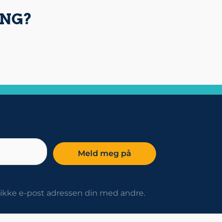
ING?
r ikke e-post adressen din med andre.