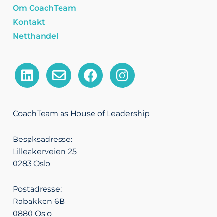
Om CoachTeam
Kontakt
Netthandel
L
E
F
I
i
n
a
n
n
v
c
s
k
e
e
t
CoachTeam as House of Leadership
e
l
b
a
d
o
o
g
Besøksadresse:
i
p
o
r
Lilleakerveien 25
n
e
k
a
0283 Oslo
m
Postadresse:
Rabakken 6B
0880 Oslo