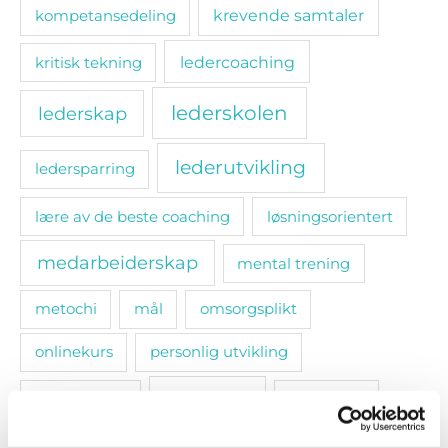
kompetansedeling
krevende samtaler
ledercoaching
kritisk tekning
lederskolen
lederskap
lederutvikling
ledersparring
lære av de beste coaching
løsningsorientert
medarbeiderskap
mental trening
metochi
mål
omsorgsplikt
onlinekurs
personlig utvikling
relasjoner
prestasjoner
samskape
selvinnsikt
smarte mål
sosiale bånd