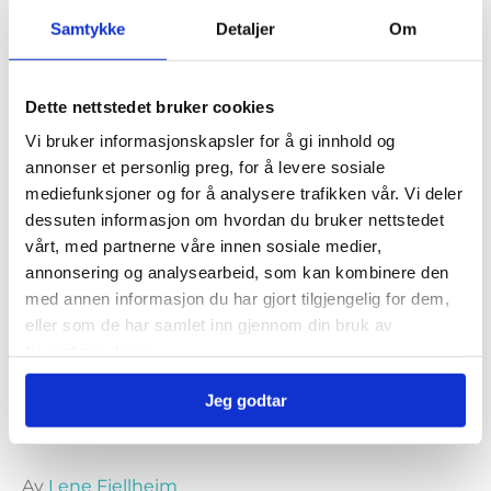
Samtykke
Detaljer
Om
stressmestring. selvledelse
tanketrening
teamledelse
trivsel
utvikling
Dette nettstedet bruker cookies
Vi bruker informasjonskapsler for å gi innhold og
annonser et personlig preg, for å levere sosiale
mediefunksjoner og for å analysere trafikken vår. Vi deler
Populære artikler
dessuten informasjon om hvordan du bruker nettstedet
vårt, med partnerne våre innen sosiale medier,
annonsering og analysearbeid, som kan kombinere den
med annen informasjon du har gjort tilgjengelig for dem,
eller som de har samlet inn gjennom din bruk av
tjenestene deres.
Jeg godtar
Rydd hodet for mentalt støv
Av
Lene Fjellheim