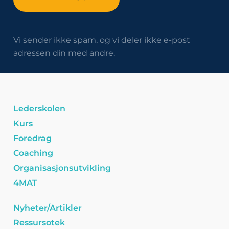
Vi sender ikke spam, og vi deler ikke e-post
adressen din med andre.
Lederskolen
Kurs
Foredrag
Coaching
Organisasjonsutvikling
4MAT
Nyheter/Artikler
Ressursotek