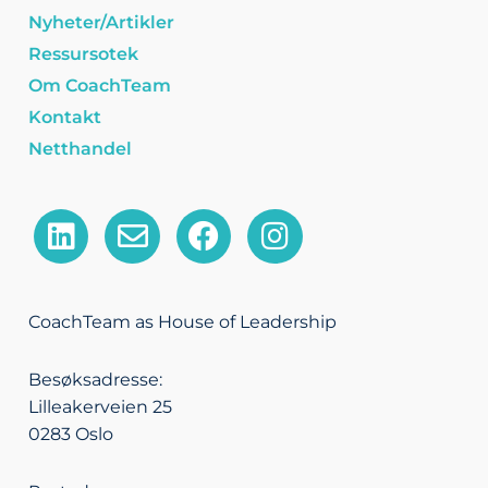
Nyheter/Artikler
Ressursotek
Om CoachTeam
Kontakt
Netthandel
L
E
F
I
i
n
a
n
n
v
c
s
k
e
e
t
CoachTeam as House of Leadership
e
l
b
a
d
o
o
g
Besøksadresse:
i
p
o
r
Lilleakerveien 25
n
e
k
a
0283 Oslo
m