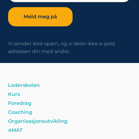
Vi sender ikke spam, og vi deler ikke e-post
adressen din med andre.
Lederskolen
Kurs
Foredrag
Coaching
Organisasjonsutvikling
4MAT