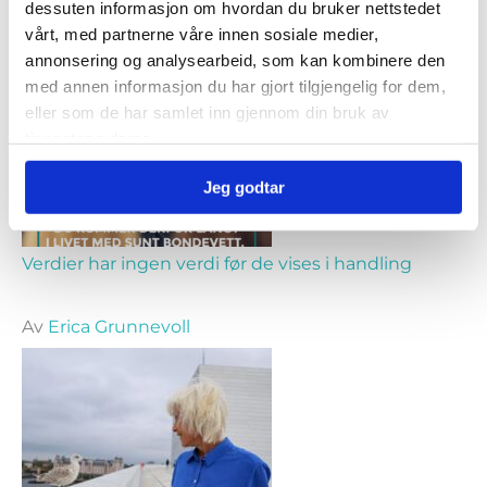
dessuten informasjon om hvordan du bruker nettstedet
vårt, med partnerne våre innen sosiale medier,
annonsering og analysearbeid, som kan kombinere den
Av
Lene Fjellheim
med annen informasjon du har gjort tilgjengelig for dem,
eller som de har samlet inn gjennom din bruk av
tjenestene deres.
Jeg godtar
Verdier har ingen verdi før de vises i handling
Av
Erica Grunnevoll