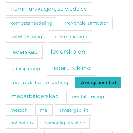
kommunikasjon; selvledelse
kompetansedeling
krevende samtaler
ledercoaching
kritisk tekning
lederskolen
lederskap
lederutvikling
ledersparring
lære av de beste coaching
løsningsorientert
medarbeiderskap
mental trening
metochi
mål
omsorgsplikt
onlinekurs
personlig utvikling