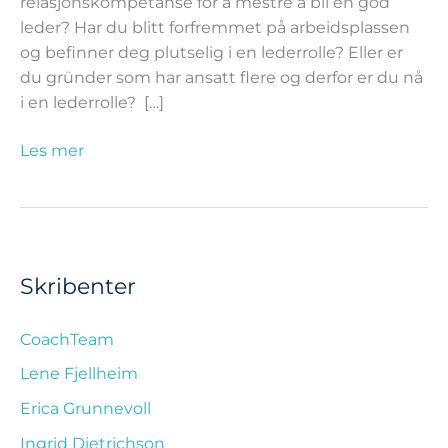
hjelper
relasjonskompetanse for å mestre å bli en god
coachutdanning
leder? Har du blitt forfremmet på arbeidsplassen
ledere
og befinner deg plutselig i en lederrolle? Eller er
du gründer som har ansatt flere og derfor er du nå
i en lederrolle? […]
Les mer
Skribenter
CoachTeam
Lene Fjellheim
Erica Grunnevoll
Ingrid Dietrichson