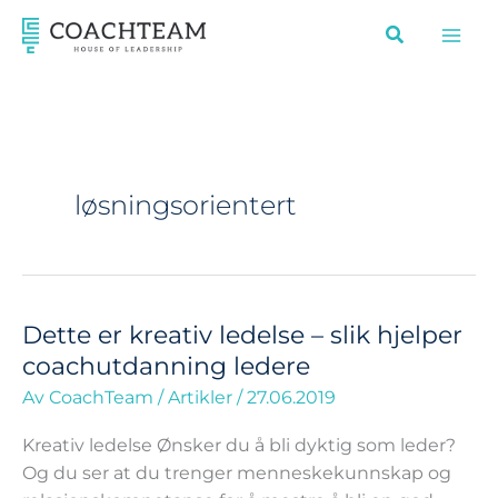
Hopp
rett
til
innholdet
løsningsorientert
Dette er kreativ ledelse – slik hjelper
Dette
er
coachutdanning ledere
kreativ
Av
CoachTeam
/
Artikler
/
27.06.2019
ledelse
–
Kreativ ledelse Ønsker du å bli dyktig som leder?
slik
Og du ser at du trenger menneskekunnskap og