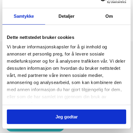
Samtykke
Detaljer
Om
Dette nettstedet bruker cookies
Vi bruker informasjonskapsler for å gi innhold og
annonser et personlig preg, for å levere sosiale
mediefunksjoner og for å analysere trafikken vår. Vi deler
dessuten informasjon om hvordan du bruker nettstedet
vårt, med partnerne våre innen sosiale medier,
annonsering og analysearbeid, som kan kombinere den
med annen informasjon du har gjort tilgjengelig for dem,
KLAR FOR EN POSITIV
eller som de har samlet inn gjennom din bruk av
tjenestene deres.
ENDRING?
Jeg godtar
Kontakt oss