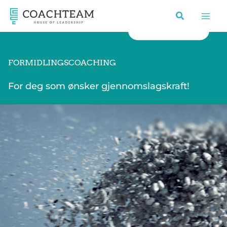
Hopp
rett
til
innholdet
FORMIDLINGSCOACHING
For deg som ønsker gjennomslagskraft!