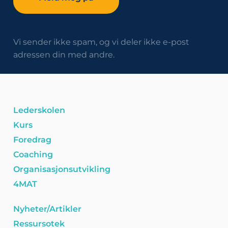
Vi sender ikke spam, og vi deler ikke e-post
adressen din med andre.
Lederskolen
Kurs
Foredrag
Coaching
Organisasjonsutvikling
4MAT
Nyheter/Artikler
Ressursotek