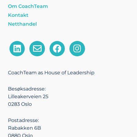
Om CoachTeam
Kontakt
Netthandel
L
E
F
I
i
n
a
n
n
v
c
s
k
e
e
t
CoachTeam as House of Leadership
e
l
b
a
d
o
o
g
Besøksadresse:
i
p
o
r
Lilleakerveien 25
n
e
k
a
0283 Oslo
m
Postadresse:
Rabakken 6B
0880 Oslo