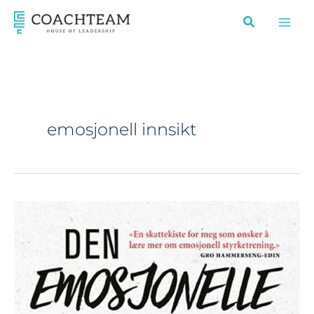
Hopp
rett
til
innholdet
emosjonell innsikt
Den
emosjonelle
revolusjon,
Ukeavisen
Ledelse
spør