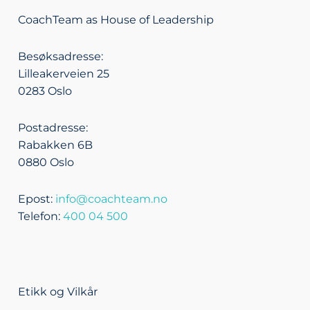
k
e
e
t
CoachTeam as House of Leadership
e
l
b
a
d
o
o
g
Besøksadresse:
i
p
o
r
Lilleakerveien 25
n
e
k
a
0283 Oslo
m
Postadresse:
Rabakken 6B
0880 Oslo
Epost:
info@coachteam.no
Telefon:
400 04 500
Etikk og Vilkår