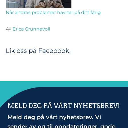
Når andres problemer havner på ditt fang
Av
Erica Grunnevoll
Lik oss på Facebook!
MELD DEG PÅ VÅRT NYHETSBREV!
Meld deg på vårt nyhetsbrev. Vi
sender av og til oppdateringer, gode