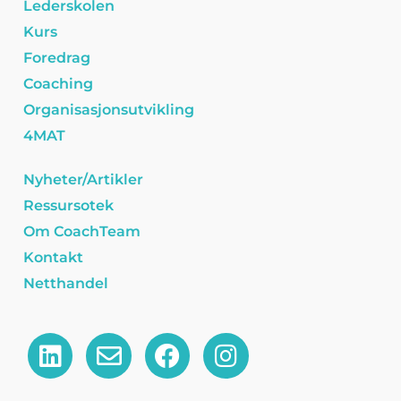
Lederskolen
Kurs
Foredrag
Coaching
Organisasjonsutvikling
4MAT
Nyheter/Artikler
Ressursotek
Om CoachTeam
Kontakt
Netthandel
L
E
F
I
i
n
a
n
n
v
c
s