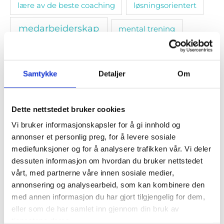
lære av de beste coaching
løsningsorientert
medarbeiderskap
mental trening
metochi
mål
omsorgsplikt
onlinekurs
personlig utvikling
Samtykke
Detaljer
Om
relasjoner
prestasjoner
samskape
Dette nettstedet bruker cookies
selvinnsikt
smarte mål
sosiale bånd
Vi bruker informasjonskapsler for å gi innhold og
annonser et personlig preg, for å levere sosiale
stressmestring. selvledelse
tanketrening
mediefunksjoner og for å analysere trafikken vår. Vi deler
dessuten informasjon om hvordan du bruker nettstedet
teamledelse
trivsel
utvikling
vårt, med partnerne våre innen sosiale medier,
annonsering og analysearbeid, som kan kombinere den
med annen informasjon du har gjort tilgjengelig for dem,
eller som de har samlet inn gjennom din bruk av
Populære artikler
tjenestene deres.