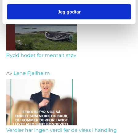
Jeg godtar
Rydd hodet for mentalt støv
Av
Lene Fjellheim
Verdier har ingen verdi før de vises i handling