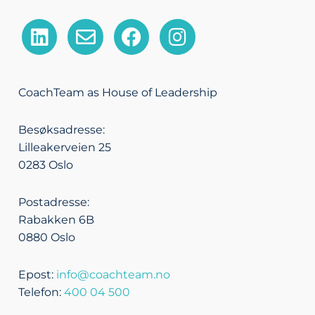
L
E
F
I
i
n
a
n
n
v
c
s
k
e
e
t
CoachTeam as House of Leadership
e
l
b
a
d
o
o
g
Besøksadresse:
i
p
o
r
Lilleakerveien 25
n
e
k
a
0283 Oslo
m
Postadresse:
Rabakken 6B
0880 Oslo
Epost:
info@coachteam.no
Telefon:
400 04 500