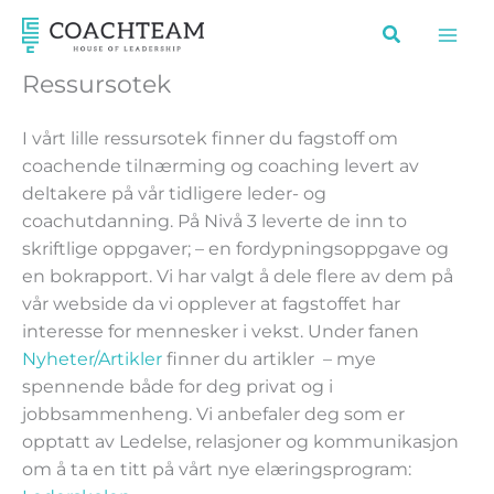
Hopp
rett
til
Ressursotek
innholdet
I vårt lille ressursotek finner du fagstoff om
coachende tilnærming og coaching levert av
deltakere på vår tidligere leder- og
coachutdanning. På Nivå 3 leverte de inn to
skriftlige oppgaver; – en fordypningsoppgave og
en bokrapport. Vi har valgt å dele flere av dem på
vår webside da vi opplever at fagstoffet har
interesse for mennesker i vekst. Under fanen
Nyheter/Artikler
finner du artikler – mye
spennende både for deg privat og i
jobbsammenheng. Vi anbefaler deg som er
opptatt av Ledelse, relasjoner og kommunikasjon
om å ta en titt på vårt nye elæringsprogram: