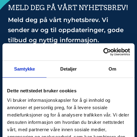
MELD DEG PÅ VÅRT NYHETSBREV!
Meld deg på vårt nyhetsbrev. Vi
sender av og til oppdateringer, gode
tilbud og nyttig informasjon.
Samtykke
Detaljer
Om
E-
post
Dette nettstedet bruker cookies
Vi bruker informasjonskapsler for å gi innhold og
annonser et personlig preg, for å levere sosiale
mediefunksjoner og for å analysere trafikken vår. Vi deler
dessuten informasjon om hvordan du bruker nettstedet
Vi sender ikke spam, og vi deler ikke e-post
vårt, med partnerne våre innen sosiale medier,
annonsering og analysearbeid, som kan kombinere den