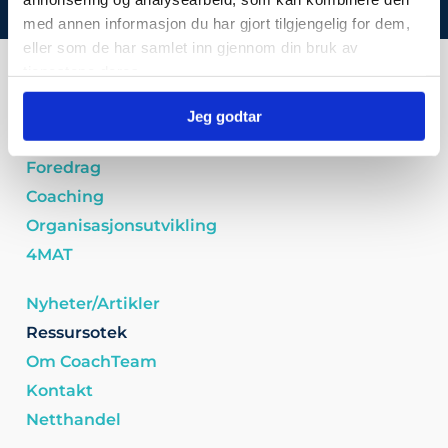
adressen din med andre.
med annen informasjon du har gjort tilgjengelig for dem,
eller som de har samlet inn gjennom din bruk av
tjenestene deres.
Lederskolen
Jeg godtar
Kurs
Foredrag
Coaching
Organisasjonsutvikling
4MAT
Nyheter/Artikler
Ressursotek
Om CoachTeam
Kontakt
Netthandel