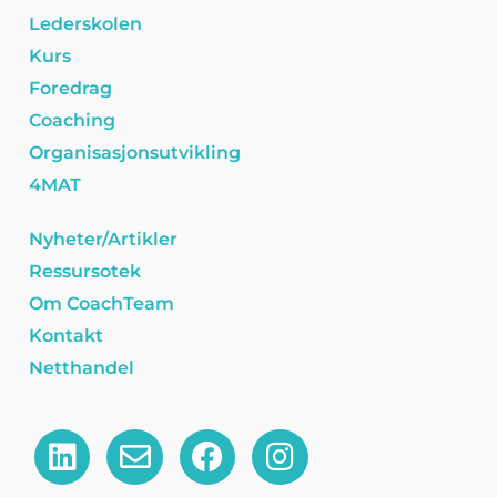
Lederskolen
Kurs
Foredrag
Coaching
Organisasjonsutvikling
4MAT
Nyheter/Artikler
Ressursotek
Om CoachTeam
Kontakt
Netthandel
L
E
F
I
i
n
a
n