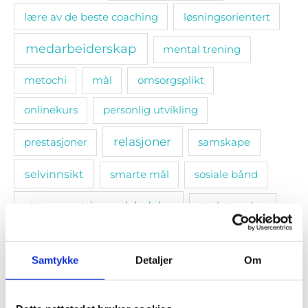
lære av de beste coaching
løsningsorientert
medarbeiderskap
mental trening
metochi
mål
omsorgsplikt
onlinekurs
personlig utvikling
relasjoner
prestasjoner
samskape
selvinnsikt
smarte mål
sosiale bånd
stressmestring. selvledelse
tanketrening
teamledelse
trivsel
utvikling
Samtykke
Detaljer
Om
Populære artikler