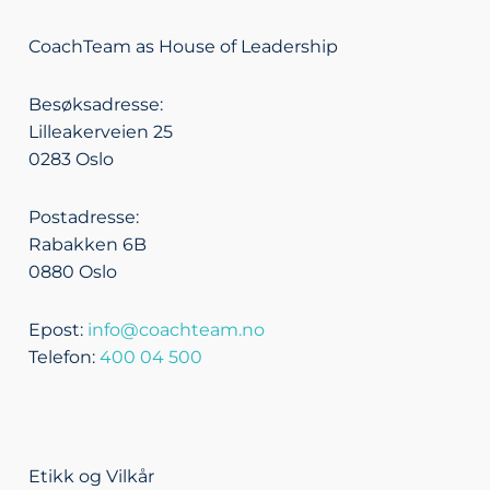
n
v
c
s
k
e
e
t
CoachTeam as House of Leadership
e
l
b
a
d
o
o
g
Besøksadresse:
i
p
o
r
Lilleakerveien 25
n
e
k
a
0283 Oslo
m
Postadresse:
Rabakken 6B
0880 Oslo
Epost:
info@coachteam.no
Telefon:
400 04 500
Etikk og Vilkår