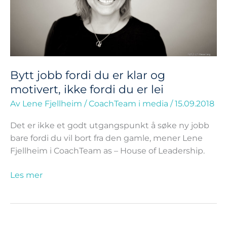
og
motivert,
ikke
fordi
du
er
Bytt jobb fordi du er klar og
lei
motivert, ikke fordi du er lei
Av
Lene Fjellheim
/
CoachTeam i media
/
15.09.2018
Det er ikke et godt utgangspunkt å søke ny jobb
bare fordi du vil bort fra den gamle, mener Lene
Fjellheim i CoachTeam as – House of Leadership.
Les mer