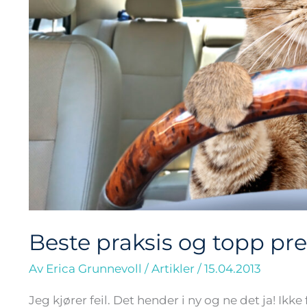
Beste praksis og topp pre
Av
Erica Grunnevoll
/
Artikler
/
15.04.2013
Jeg kjører feil. Det hender i ny og ne det ja! Ikke 