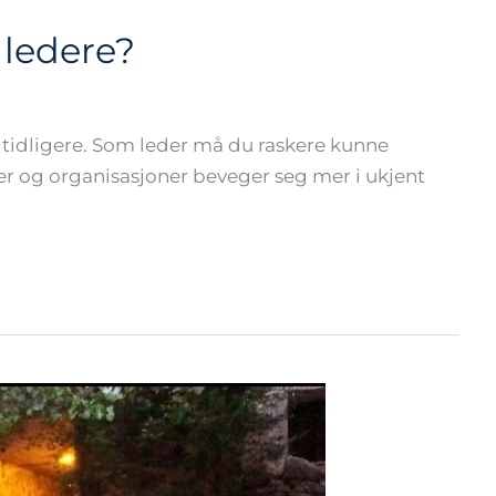
 ledere?
n tidligere. Som leder må du raskere kunne
ter og organisasjoner beveger seg mer i ukjent