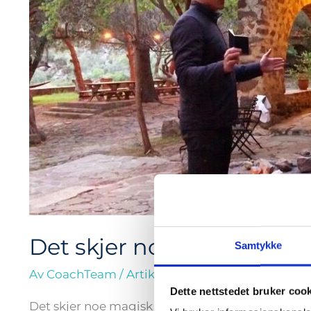
når
vi
kommer
til
Metochi
Det skjer noe magisk når
Samtykke
Av
CoachTeam
/
Artikler
,
Nyheter
/
25.05.2019
Dette nettstedet bruker coo
Det skjer noe magisk når vi kommer til Metoch