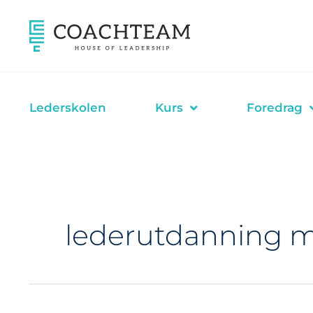
Hopp
rett
til
innholdet
Lederskolen
Kurs
Foredrag
lederutdanning 