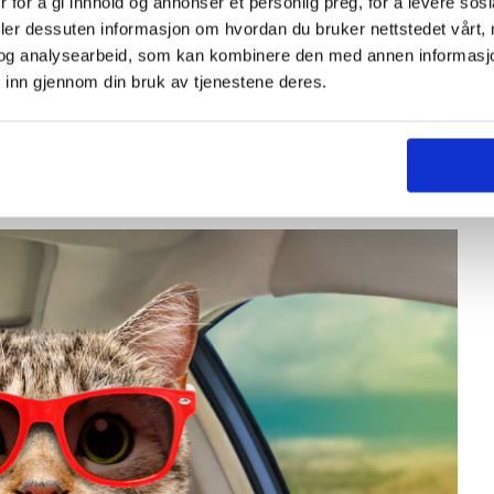
 for å gi innhold og annonser et personlig preg, for å levere sos
å være tilstede i øyeblikket, sier kursdeltaker Pål
deler dessuten informasjon om hvordan du bruker nettstedet vårt,
og analysearbeid, som kan kombinere den med annen informasjon d
 inn gjennom din bruk av tjenestene deres.