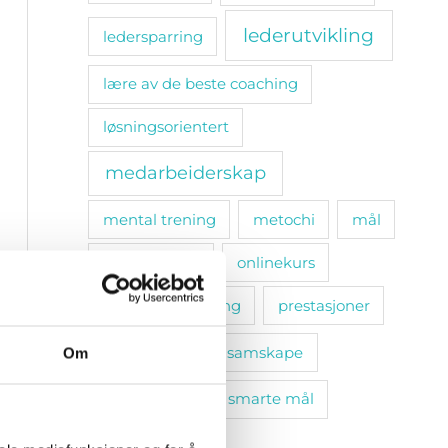
lederutvikling
ledersparring
lære av de beste coaching
løsningsorientert
medarbeiderskap
mental trening
metochi
mål
omsorgsplikt
onlinekurs
personlig utvikling
prestasjoner
relasjoner
samskape
Om
selvinnsikt
smarte mål
sosiale bånd