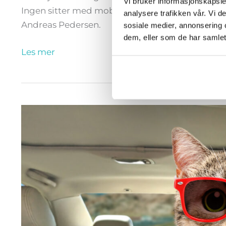
Vi bruker informasjonskapsler
Ingen sitter med mobilen her, alle er fokusert på 
analysere trafikken vår. Vi 
Andreas Pedersen.
sosiale medier, annonsering 
dem, eller som de har samlet
Les mer
Beste
praksis
og
topp
prestasjoner