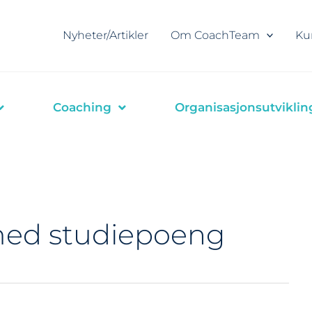
Nyheter/Artikler
Om CoachTeam
Ku
Coaching
Organisasjonsutviklin
med studiepoeng