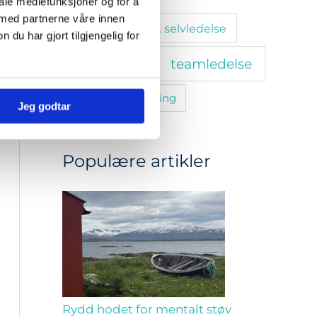
iale mediefunksjoner og for å
 med partnerne våre innen
stressmestring. selvledelse
u har gjort tilgjengelig for
teamledelse
tanketrening
trivsel
utvikling
Jeg godtar
Populære artikler
Rydd hodet for mentalt støv