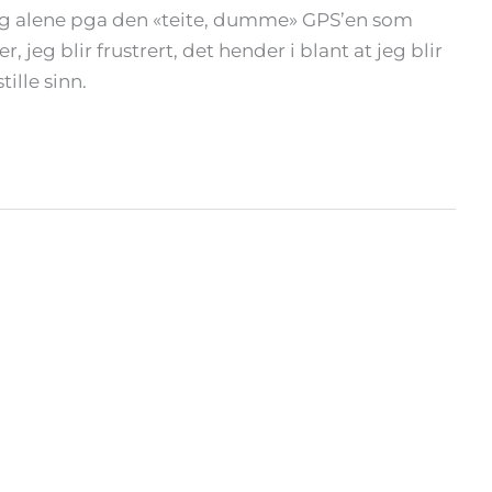
ne og alene pga den «teite, dumme» GPS’en som
 jeg blir frustrert, det hender i blant at jeg blir
tille sinn.