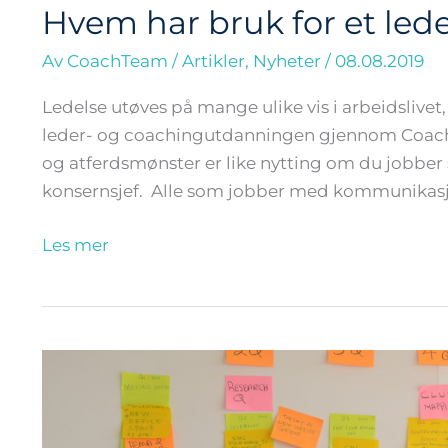
Hvem har bruk for et le
Hvem
har
Av
CoachTeam
/
Artikler
,
Nyheter
/
08.08.2019
bruk
for
Ledelse utøves på mange ulike vis i arbeidslivet
et
leder- og coachingutdanningen gjennom CoachTe
leder-
og atferdsmønster er like nytting om du jobber so
og
konsernsjef. Alle som jobber med kommunikasj
coachprogram?
Les mer
Hva
kreves
av
fremtidens