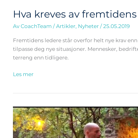
Hva kreves av fremtidens
Av
CoachTeam
/
Artikler
,
Nyheter
/
25.05.2019
Fremtidens ledere står overfor helt nye krav en
tilpasse deg nye situasjoner. Mennesker, bedrif
terreng enn tidligere.
Les mer
Det
skjer
noe
magisk