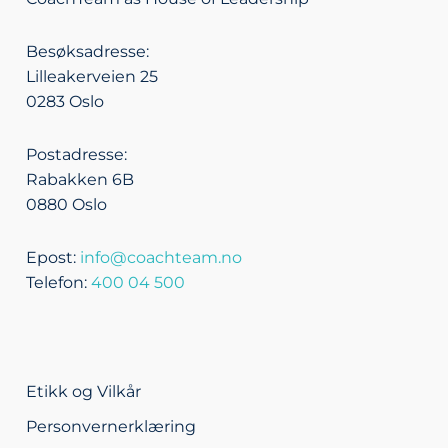
e
l
b
a
d
o
o
g
Besøksadresse:
i
p
o
r
Lilleakerveien 25
n
e
k
a
0283 Oslo
m
Postadresse:
Rabakken 6B
0880 Oslo
Epost:
info@coachteam.no
Telefon:
400 04 500
Etikk og Vilkår
Personvernerklæring