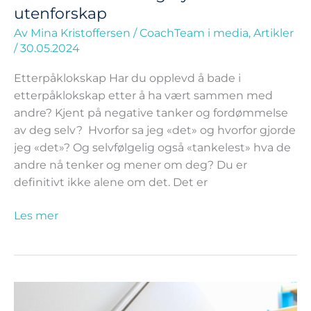
utenforskap
Av
Mina Kristoffersen
/
CoachTeam i media
,
Artikler
/
30.05.2024
Etterpåklokskap Har du opplevd å bade i
etterpåklokskap etter å ha vært sammen med
andre? Kjent på negative tanker og fordømmelse
av deg selv? Hvorfor sa jeg «det» og hvorfor gjorde
jeg «det»? Og selvfølgelig også «tankelest» hva de
andre nå tenker og mener om deg? Du er
definitivt ikke alene om det. Det er
Les mer
Hvorfor
ghoster