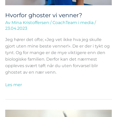
Hvorfor ghoster vi venner?
Av
Mina Kristoffersen
/
CoachTeam i media
/
23.04.2023
Jeg hører det ofte; «Jeg vet ikke hva jeg skulle
gjort uten mine beste venner!». De er der i tykt og
tynt. Og for mange er de mye viktigere enn den
biologiske familien. Derfor kan det nærmest
oppleves svært tøft når du uten forvarsel blir
ghostet av en nær venn.
Les mer
Lucky