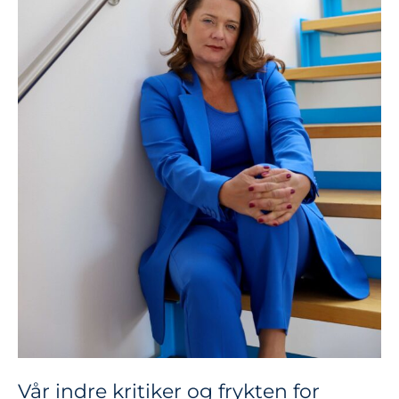
frykten
for
utenforskap
Vår indre kritiker og frykten for