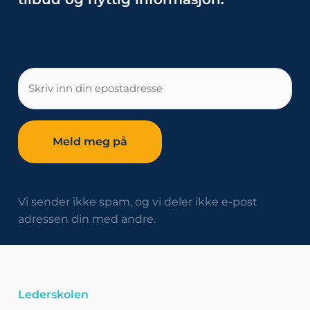
E-
post
Vi sender ikke spam, og vi deler ikke e-post
adressen din med andre.
Lederskolen