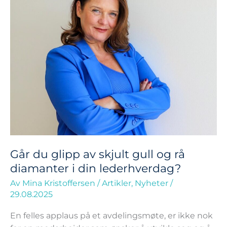
skjult
gull
og
rå
diamanter
i
din
lederhverdag?
Går du glipp av skjult gull og rå
diamanter i din lederhverdag?
Av
Mina Kristoffersen
/
Artikler
,
Nyheter
/
29.08.2025
En felles applaus på et avdelingsmøte, er ikke nok