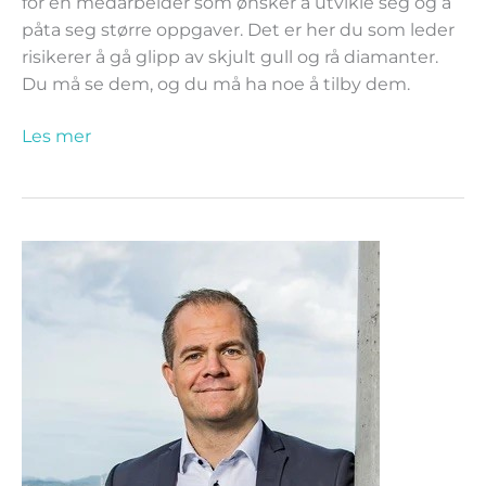
for en medarbeider som ønsker å utvikle seg og å
påta seg større oppgaver. Det er her du som leder
risikerer å gå glipp av skjult gull og rå diamanter.
Du må se dem, og du må ha noe å tilby dem.
Les mer
Ledelse
er
et
valg
som
forplikter