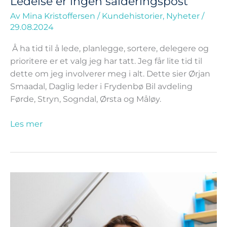
Ledelse er ingen salderingspost
Av
Mina Kristoffersen
/
Kundehistorier
,
Nyheter
/
29.08.2024
Å ha tid til å lede, planlegge, sortere, delegere og
prioritere er et valg jeg har tatt. Jeg får lite tid til
dette om jeg involverer meg i alt. Dette sier Ørjan
Smaadal, Daglig leder i Frydenbø Bil avdeling
Førde, Stryn, Sogndal, Ørsta og Måløy.
Les mer
Vår
indre
kritiker
og