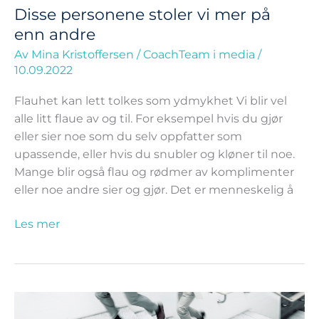
Disse personene stoler vi mer på
enn andre
Av
Mina Kristoffersen
/
CoachTeam i media
/
10.09.2022
Flauhet kan lett tolkes som ydmykhet Vi blir vel
alle litt flaue av og til. For eksempel hvis du gjør
eller sier noe som du selv oppfatter som
upassende, eller hvis du snubler og kløner til noe.
Mange blir også flau og rødmer av komplimenter
eller noe andre sier og gjør. Det er menneskelig å
Les mer
Tydelig
lederskap