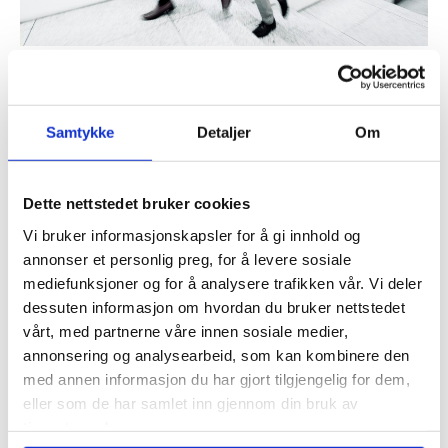
og
evnen
til
Tydelig lederskap og evnen til å lede
å
seg selv
lede
Samtykke
Detaljer
Om
Av
Mina Kristoffersen
/
Artikler
/
13.03.2020
seg
selv
Evnen til å lede seg selv Vi lever i en verden som er
Dette nettstedet bruker cookies
i konstant endring. Mange mennesker opplever
dessverre stor usikkerhet og frykt i disse dager. Og
Vi bruker informasjonskapsler for å gi innhold og
hverdagen til oss alle er virkelig annerledes nå enn
annonser et personlig preg, for å levere sosiale
den var i går. Uforutsigbarheten er stor. Det er mye
mediefunksjoner og for å analysere trafikken vår. Vi deler
dessuten informasjon om hvordan du bruker nettstedet
vi ikke vet om morgendagen eller ukene fremover.
vårt, med partnerne våre innen sosiale medier,
annonsering og analysearbeid, som kan kombinere den
Les mer
med annen informasjon du har gjort tilgjengelig for dem,
eller som de har samlet inn gjennom din bruk av
tjenestene deres.