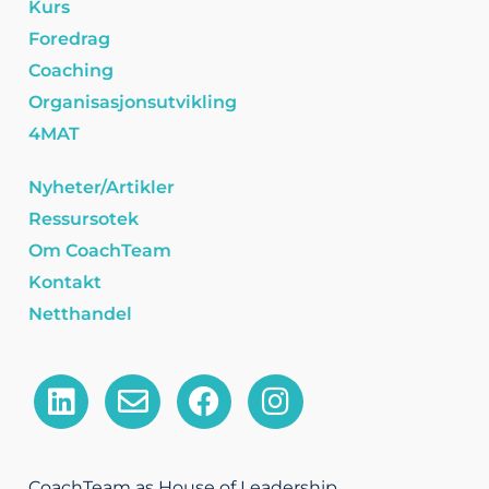
Kurs
Foredrag
Coaching
Organisasjonsutvikling
4MAT
Nyheter/Artikler
Ressursotek
Om CoachTeam
Kontakt
Netthandel
L
E
F
I
i
n
a
n
n
v
c
s
k
e
e
t
CoachTeam as House of Leadership