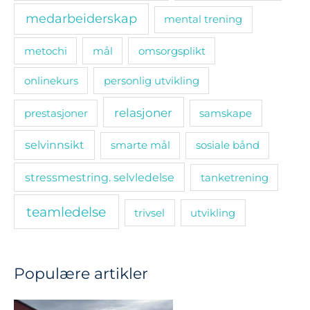
medarbeiderskap
mental trening
metochi
mål
omsorgsplikt
onlinekurs
personlig utvikling
relasjoner
prestasjoner
samskape
selvinnsikt
smarte mål
sosiale bånd
stressmestring. selvledelse
tanketrening
teamledelse
trivsel
utvikling
Populære artikler