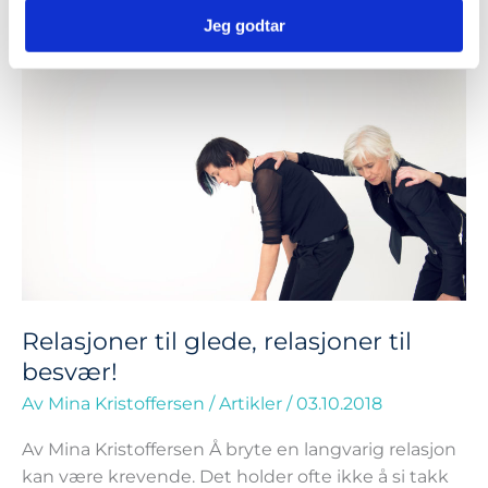
Relasjoner
Jeg godtar
til
glede,
relasjoner
til
besvær!
Relasjoner til glede, relasjoner til
besvær!
Av
Mina Kristoffersen
/
Artikler
/
03.10.2018
Av Mina Kristoffersen Å bryte en langvarig relasjon
kan være krevende. Det holder ofte ikke å si takk