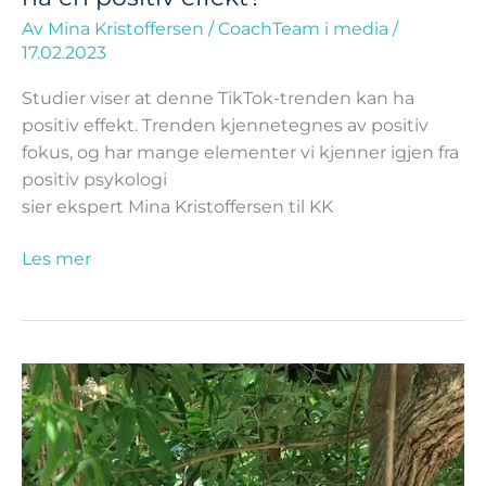
Av
Mina Kristoffersen
/
CoachTeam i media
/
17.02.2023
Studier viser at denne TikTok-trenden kan ha
positiv effekt. Trenden kjennetegnes av positiv
fokus, og har mange elementer vi kjenner igjen fra
positiv psykologi
sier ekspert Mina Kristoffersen til KK
Les mer
Disse
personene
stoler
vi
mer