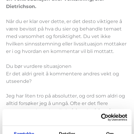
Dietrichson.
Når du er klar over dette, er det desto viktigere å
være bevisst på hva du sier og behandle temaet
med varsomhet og forsiktighet. Du vet ikke
hvilken sinnsstemning eller livssituasjon mottaker
er i og hvordan en kommentar vil bli mottatt.
Du bør vurdere situasjonen
Er det aldri greit å kommentere andres vekt og
utseende?
Jeg har liten tro på absolutter, og ord som aldri og
alltid forsøker jeg å unngå. Ofte er det flere
nyanser og da er det viktig å forsøke å forstå
hverandre, sier Dietrichson.
Du bør altså forsøke å forstå den du kommuniserer
med.
Samtykke
Detaljer
Om