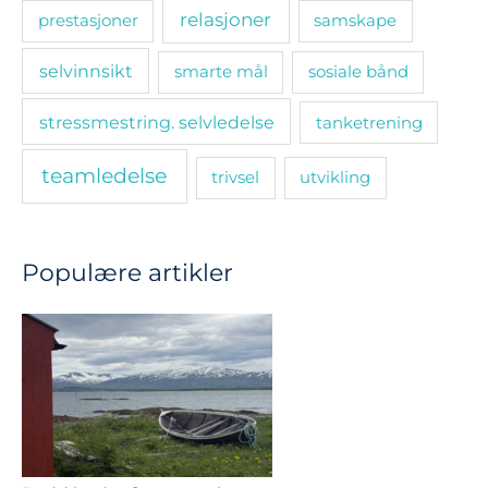
relasjoner
prestasjoner
samskape
selvinnsikt
smarte mål
sosiale bånd
stressmestring. selvledelse
tanketrening
teamledelse
trivsel
utvikling
Populære artikler