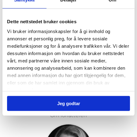
Vi ser verden med ulike øyne, har ulik
toleransegrense og ulike erfaringer. Det mener jeg
Dette nettstedet bruker cookies
det er viktig å være bevisst på i ulike relasjoner og i
kommunikasjon. Min oppfordring er å møte
Vi bruker informasjonskapsler for å gi innhold og
mennesker med respekt for at vi ser og opplever
annonser et personlig preg, for å levere sosiale
ting på ulike måter. Vis forståelse og vær varsom er
mediefunksjoner og for å analysere trafikken vår. Vi deler
mitt råd, sier hun.
dessuten informasjon om hvordan du bruker nettstedet
vårt, med partnerne våre innen sosiale medier,
Journalist Marie Kvitrud
annonsering og analysearbeid, som kan kombinere den
med annen informasjon du har gjort tilgjengelig for dem,
eller som de har samlet inn gjennom din bruk av
Publisert i KK 18.04.23
tjenestene deres.
Jeg godtar
Om forfatteren