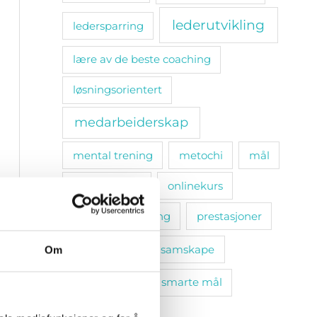
lederutvikling
ledersparring
lære av de beste coaching
løsningsorientert
medarbeiderskap
mental trening
metochi
mål
omsorgsplikt
onlinekurs
personlig utvikling
prestasjoner
relasjoner
samskape
Om
selvinnsikt
smarte mål
sosiale bånd