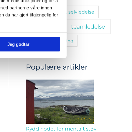
iale mediefunksjoner og for å
 med partnerne våre innen
stressmestring. selvledelse
u har gjort tilgjengelig for
teamledelse
tanketrening
trivsel
utvikling
Jeg godtar
Populære artikler
Rydd hodet for mentalt støv