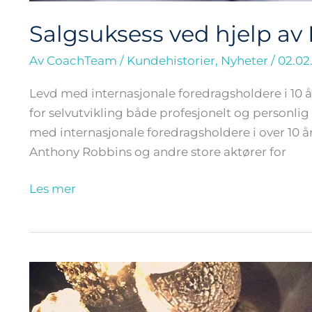
Salgsuksess ved hjelp av
Av
CoachTeam
/
Kundehistorier
,
Nyheter
/
02.02
Levd med internasjonale foredragsholdere i 10 å
for selvutvikling både profesjonelt og personlig 
med internasjonale foredragsholdere i over 10 år. 
Anthony Robbins og andre store aktører for
Les mer
Jeg
utfordret
meg