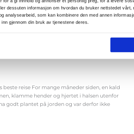
 for å gi innhold og annonser et personlig preg, for å levere sos
deler dessuten informasjon om hvordan du bruker nettstedet vårt,
og analysearbeid, som kan kombinere den med annen informasjon d
 inn gjennom din bruk av tjenestene deres.
rdi jeg vil vekst og
livs beste reise For mange måneder siden, en kald
men, klamme hender og hjertet i halsen utenfor
ena godt plantet på jorden og var derfor ikke