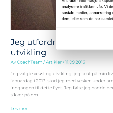
Vi bruker informasjonskapsler
analysere trafikken vår. Vi 
sosiale medier, annonsering 
dem, eller som de har samlet
Jeg utfordret meg selv, fo
utvikling
Av
CoachTeam
/
Artikler
/
11.09.2016
Jeg valgte vekst og utvikling, jeg la ut på min 
januardag i 2013, stod jeg med vesken under ar
inngangen til dette flyet. Jeg følte jeg hadde b
sikker på om
Les mer