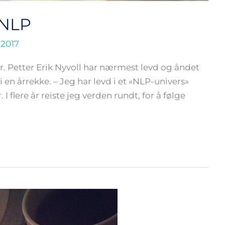
 NLP
.2017
r. Petter Erik Nyvoll har nærmest levd og åndet
i en årrekke. – Jeg har levd i et «NLP-univers»
I flere år reiste jeg verden rundt, for å følge