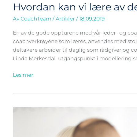
Hvordan kan vi lære av d
Hvordan
kan
Av
CoachTeam
/
Artikler
/
18.09.2019
vi
lære
En av de gode oppturene med vår leder- og coa
av
coachverktøyene som læres, anvendes med stor su
de
deltakere arbeider til daglig som rådgiver og c
beste?
Linda Merkesdal utgangspunkt i modellering som
Les mer
Salgsuksess
ved
hjelp
av