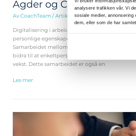
Vi bruker informasjonskapsler
Agder og CoachTeam as –
analysere trafikken vår. Vi 
sosiale medier, annonsering 
Av
CoachTeam
/
Artikler
/
17.02.2018
dem, eller som de har samlet
Digitalisering i arbeidslivet angår oss alle. Den 
personlige egenskaper som læringsevne, kommunik
Samarbeidet mellom UiA og CoachTeam går rett
bidra til at enkeltpersoner og bedrifter har bære
vekst. Dette samarbeidet er også en
Les mer
Coaching
the
busy