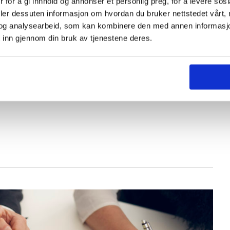
 for å gi innhold og annonser et personlig preg, for å levere sos
 House of Leadership
deler dessuten informasjon om hvordan du bruker nettstedet vårt,
og analysearbeid, som kan kombinere den med annen informasjon d
 inn gjennom din bruk av tjenestene deres.
nye arbeidshverdagen stiller større krav til
asjon, selvledelse, kreativitet og fleksibilitet.
 inn i denne hverdagen. Begge parter ønsker å
kraftige verktøy for tilstedeværelse, utvikling,