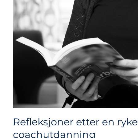
Refleksjoner etter en ryk
coachutdanning