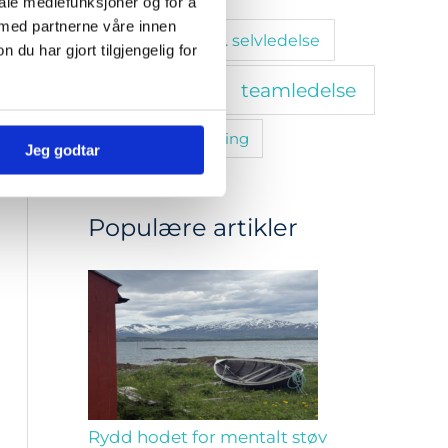
iale mediefunksjoner og for å
 med partnerne våre innen
stressmestring. selvledelse
u har gjort tilgjengelig for
teamledelse
tanketrening
trivsel
utvikling
Jeg godtar
Populære artikler
Rydd hodet for mentalt støv