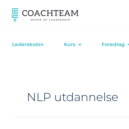
Hopp
rett
til
innholdet
Lederskolen
Kurs
Foredrag
NLP utdannelse