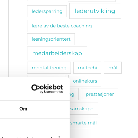
lederutvikling
ledersparring
lære av de beste coaching
løsningsorientert
medarbeiderskap
mental trening
metochi
mål
omsorgsplikt
onlinekurs
personlig utvikling
prestasjoner
relasjoner
samskape
Om
selvinnsikt
smarte mål
sosiale bånd