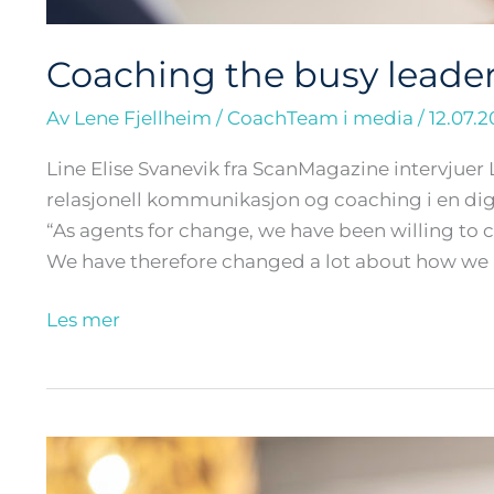
Coaching the busy leader 
Av
Lene Fjellheim
/
CoachTeam i media
/
12.07.2
Line Elise Svanevik fra ScanMagazine intervjue
relasjonell kommunikasjon og coaching i en dig
“As agents for change, we have been willing to 
We have therefore changed a lot about how we a
Les mer
Coachende
lederskap