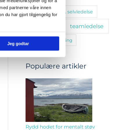
iale mediefunksjoner og for å
 med partnerne våre innen
stressmestring. selvledelse
u har gjort tilgjengelig for
teamledelse
tanketrening
trivsel
utvikling
Jeg godtar
Populære artikler
Rydd hodet for mentalt støv