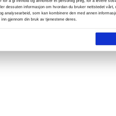
 for å gi innhold og annonser et personlig preg, for å levere sos
deler dessuten informasjon om hvordan du bruker nettstedet vårt,
og analysearbeid, som kan kombinere den med annen informasjon d
 inn gjennom din bruk av tjenestene deres.