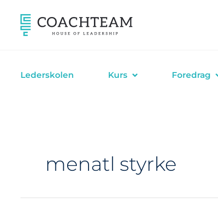
Hopp
rett
til
innholdet
Lederskolen
Kurs
Foredrag
menatl styrke