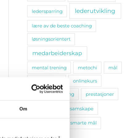
lederutvikling
ledersparring
lære av de beste coaching
løsningsorientert
medarbeiderskap
mental trening
metochi
mål
omsorgsplikt
onlinekurs
personlig utvikling
prestasjoner
relasjoner
samskape
Om
selvinnsikt
smarte mål
sosiale bånd