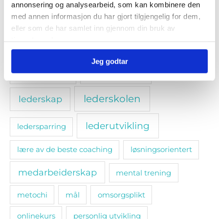
annonsering og analysearbeid, som kan kombinere den
etiske retningslinjer
med annen informasjon du har gjort tilgjengelig for dem,
kommunikasjon; selvledelse
eller som de har samlet inn gjennom din bruk av
tjenestene deres.
kompetansedeling
krevende samtaler
Jeg godtar
ledercoaching
kritisk tekning
lederskolen
lederskap
lederutvikling
ledersparring
lære av de beste coaching
løsningsorientert
medarbeiderskap
mental trening
metochi
mål
omsorgsplikt
onlinekurs
personlig utvikling