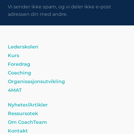
Vi sender ikke spam, og vi deler ikke e-post
adressen din med andre.
Lederskolen
Kurs
Foredrag
Coaching
Organisasjonsutvikling
4MAT
Nyheter/Artikler
Ressursotek
Om CoachTeam
Kontakt