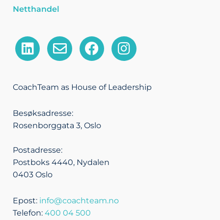
Netthandel
L
E
F
I
i
n
a
n
n
v
c
s
k
e
e
t
CoachTeam as House of Leadership
e
l
b
a
d
o
o
g
Besøksadresse:
i
p
o
r
Rosenborggata 3, Oslo
n
e
k
a
m
Postadresse:
Postboks 4440, Nydalen
0403 Oslo
Epost:
info@coachteam.no
Telefon:
400 04 500