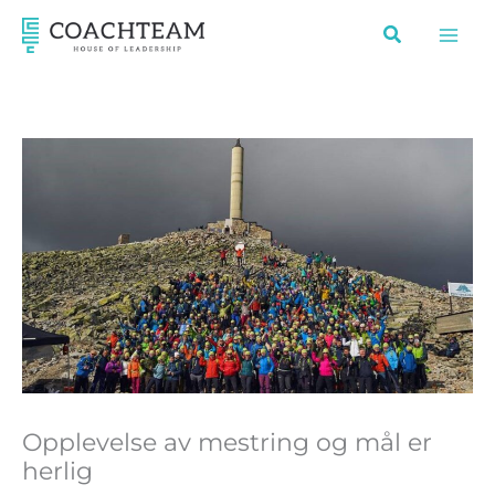
Hopp
rett
til
innholdet
Opplevelse av mestring og mål er
herlig