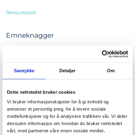
Ressursotek
Emneknagger
ansvarliggjøring
arbeidlivet
arbeidslivet
arbeidsmiljø
arbeidsrett
arbeidstaker
Samtykke
Detaljer
Om
bedriftsintern opplæring
beste praksis
Dette nettstedet bruker cookies
blended learning
den nødvendige samtale
Vi bruker informasjonskapsler for å gi innhold og
annonser et personlig preg, for å levere sosiale
e-læring
dilemmatrening
mediefunksjoner og for å analysere trafikken vår. Vi deler
dessuten informasjon om hvordan du bruker nettstedet
endringsledelse
etikk
etikk og moral
vårt, med partnerne våre innen sosiale medier,