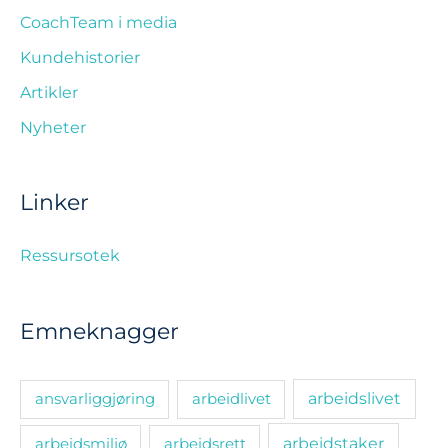
CoachTeam i media
Kundehistorier
Artikler
Nyheter
Linker
Ressursotek
Emneknagger
ansvarliggjøring
arbeidlivet
arbeidslivet
arbeidsmiljø
arbeidsrett
arbeidstaker