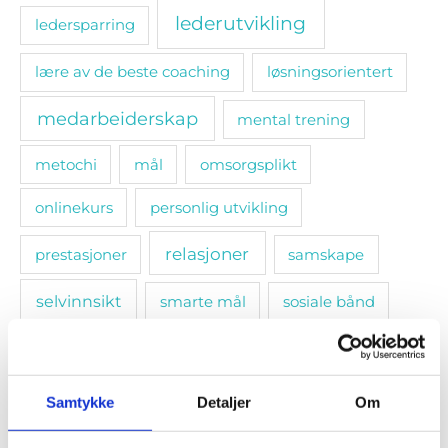
lederutvikling
ledersparring
lære av de beste coaching
løsningsorientert
medarbeiderskap
mental trening
metochi
mål
omsorgsplikt
onlinekurs
personlig utvikling
relasjoner
prestasjoner
samskape
selvinnsikt
smarte mål
sosiale bånd
stressmestring. selvledelse
tanketrening
teamledelse
trivsel
utvikling
Samtykke
Detaljer
Om