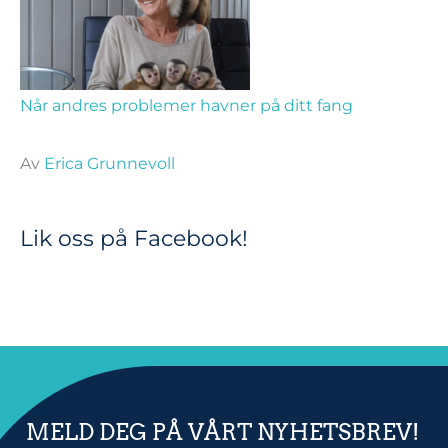
Når andres problemer havner på ditt fang
Av
Erica Grunnevoll
Lik oss på Facebook!
MELD DEG PÅ VÅRT NYHETSBREV!