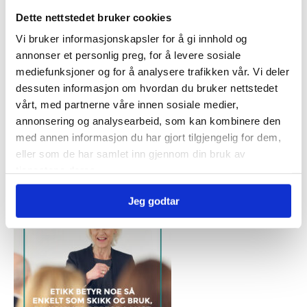
Dette nettstedet bruker cookies
Populære artikler
Vi bruker informasjonskapsler for å gi innhold og
annonser et personlig preg, for å levere sosiale
mediefunksjoner og for å analysere trafikken vår. Vi deler
dessuten informasjon om hvordan du bruker nettstedet
vårt, med partnerne våre innen sosiale medier,
annonsering og analysearbeid, som kan kombinere den
med annen informasjon du har gjort tilgjengelig for dem,
eller som de har samlet inn gjennom din bruk av
Rydd hodet for mentalt støv
tjenestene deres.
Jeg godtar
Av
Lene Fjellheim