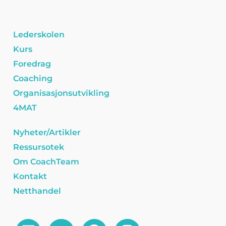
Lederskolen
Kurs
Foredrag
Coaching
Organisasjonsutvikling
4MAT
Nyheter/Artikler
Ressursotek
Om CoachTeam
Kontakt
Netthandel
L
E
F
I