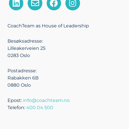
i
n
a
n
n
v
c
s
k
e
e
t
CoachTeam as House of Leadership
e
l
b
a
d
o
o
g
Besøksadresse:
i
p
o
r
Lilleakerveien 25
n
e
k
a
0283 Oslo
m
Postadresse:
Rabakken 6B
0880 Oslo
Epost:
info@coachteam.no
Telefon:
400 04 500