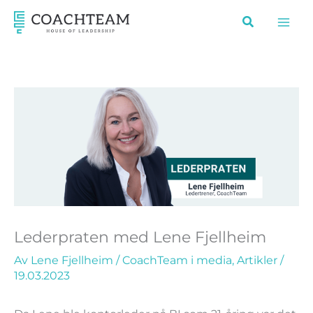
Hopp
rett
til
innholdet
Lederpraten med Lene Fjellheim
Av
Lene Fjellheim
/
CoachTeam i media
,
Artikler
/
19.03.2023