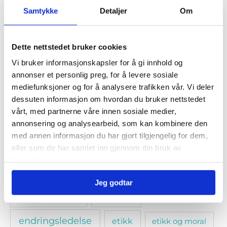
Linker
Samtykke
Detaljer
Om
Ressursotek
Dette nettstedet bruker cookies
Vi bruker informasjonskapsler for å gi innhold og
Emneknagger
annonser et personlig preg, for å levere sosiale
mediefunksjoner og for å analysere trafikken vår. Vi deler
dessuten informasjon om hvordan du bruker nettstedet
ansvarliggjøring
arbeidlivet
arbeidslivet
vårt, med partnerne våre innen sosiale medier,
annonsering og analysearbeid, som kan kombinere den
arbeidsmiljø
arbeidsrett
arbeidstaker
med annen informasjon du har gjort tilgjengelig for dem,
eller som de har samlet inn gjennom din bruk av
bedriftsintern opplæring
beste praksis
tjenestene deres.
blended learning
den nødvendige samtale
Jeg godtar
e-læring
dilemmatrening
endringsledelse
etikk
etikk og moral