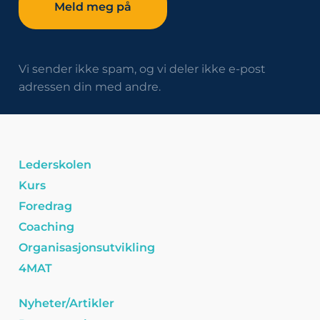
Vi sender ikke spam, og vi deler ikke e-post
adressen din med andre.
Lederskolen
Kurs
Foredrag
Coaching
Organisasjonsutvikling
4MAT
Nyheter/Artikler