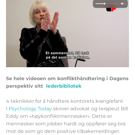
Se hele videoen om konflikthåndtering i Dagens
perspektiv sitt
lederbibliotek
4 teknikker for å håndtere kontorets kranglefant
I
Psychology Today
skriver advokat og terapeut Bill
Eddy om «høykonfliktmennesker». Dette er
mennesker som jobber hardt og oppfører seg bra
mot de som gir dem positive tilbakemeldinger.