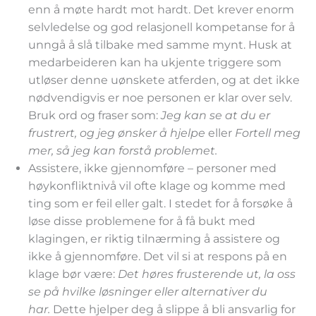
enn å møte hardt mot hardt. Det krever enorm
selvledelse og god relasjonell kompetanse for å
unngå å slå tilbake med samme mynt. Husk at
medarbeideren kan ha ukjente triggere som
utløser denne uønskete atferden, og at det ikke
nødvendigvis er noe personen er klar over selv.
Bruk ord og fraser som:
Jeg kan se at du er
frustrert, og jeg ønsker å hjelpe
eller
Fortell meg
mer, så jeg kan forstå problemet.
Assistere, ikke gjennomføre – personer med
høykonfliktnivå vil ofte klage og komme med
ting som er feil eller galt. I stedet for å forsøke å
løse disse problemene for å få bukt med
klagingen, er riktig tilnærming å assistere og
ikke å gjennomføre. Det vil si at respons på en
klage bør være:
Det høres frusterende ut, la oss
se på hvilke løsninger eller alternativer du
har.
Dette hjelper deg å slippe å bli ansvarlig for