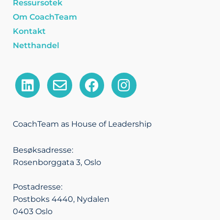
Ressursotek
Om CoachTeam
Kontakt
Netthandel
L
E
F
I
i
n
a
n
n
v
c
s
k
e
e
t
CoachTeam as House of Leadership
e
l
b
a
d
o
o
g
Besøksadresse:
i
p
o
r
Rosenborggata 3, Oslo
n
e
k
a
m
Postadresse:
Postboks 4440, Nydalen
0403 Oslo