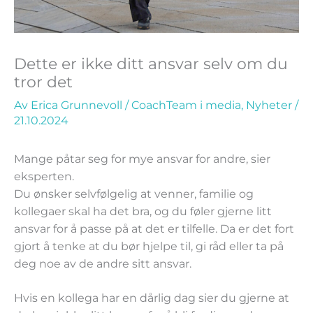
Dette er ikke ditt ansvar selv om du
tror det
Av
Erica Grunnevoll
/
CoachTeam i media
,
Nyheter
/
21.10.2024
Mange påtar seg for mye ansvar for andre, sier
eksperten.
D
u ønsker selvfølgelig at venner, familie og
kollegaer skal ha det bra, og du føler gjerne litt
ansvar for å passe på at det er tilfelle. Da er det fort
gjort å tenke at du bør hjelpe til, gi råd eller ta på
deg noe av de andre sitt ansvar.
Hvis en kollega har en dårlig dag sier du gjerne at