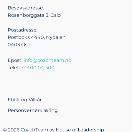
d
o
o
g
Besøksadresse:
i
p
o
r
Rosenborggata 3, Oslo
n
e
k
a
m
Postadresse:
Postboks 4440, Nydalen
0403 Oslo
Epost:
info@coachteam.no
Telefon:
400 04 500
Etikk og Vilkår
Personvernerklæring
© 2026 CoachTeam as House of Leadership