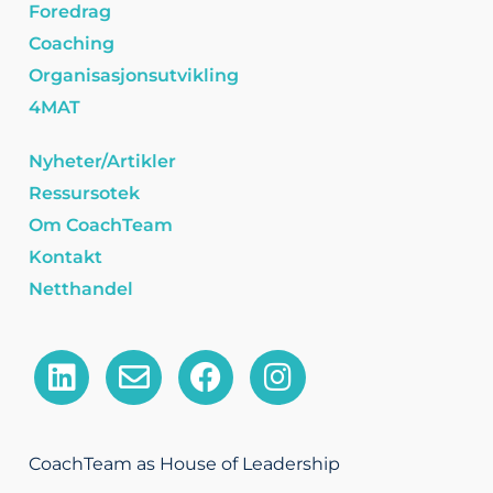
Foredrag
Coaching
Organisasjonsutvikling
4MAT
Nyheter/Artikler
Ressursotek
Om CoachTeam
Kontakt
Netthandel
L
E
F
I
i
n
a
n
n
v
c
s
k
e
e
t
CoachTeam as House of Leadership
e
l
b
a