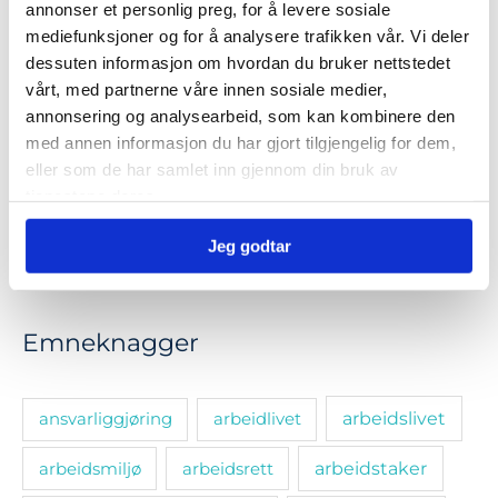
CoachTeam i media
annonser et personlig preg, for å levere sosiale
mediefunksjoner og for å analysere trafikken vår. Vi deler
Kundehistorier
dessuten informasjon om hvordan du bruker nettstedet
Artikler
vårt, med partnerne våre innen sosiale medier,
Nyheter
annonsering og analysearbeid, som kan kombinere den
med annen informasjon du har gjort tilgjengelig for dem,
eller som de har samlet inn gjennom din bruk av
Linker
tjenestene deres.
Jeg godtar
Ressursotek
Emneknagger
ansvarliggjøring
arbeidlivet
arbeidslivet
arbeidsmiljø
arbeidsrett
arbeidstaker