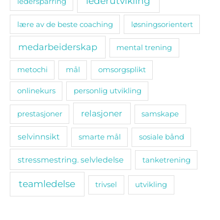
lederutvikling
ledersparring
lære av de beste coaching
løsningsorientert
medarbeiderskap
mental trening
metochi
mål
omsorgsplikt
onlinekurs
personlig utvikling
relasjoner
prestasjoner
samskape
selvinnsikt
smarte mål
sosiale bånd
stressmestring. selvledelse
tanketrening
teamledelse
trivsel
utvikling