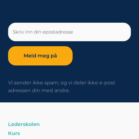
E-
post
Vi sender ikke spam, og vi deler ikke e-post
adressen din med andre.
Lederskolen
Kurs