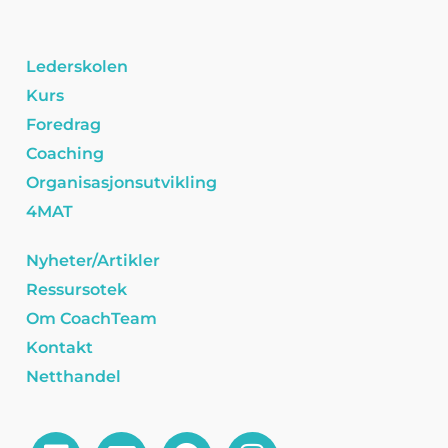
Lederskolen
Kurs
Foredrag
Coaching
Organisasjonsutvikling
4MAT
Nyheter/Artikler
Ressursotek
Om CoachTeam
Kontakt
Netthandel
L
E
F
I