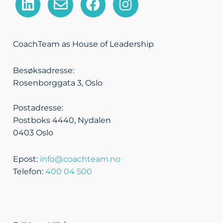
i
n
a
n
n
v
c
s
k
e
e
t
CoachTeam as House of Leadership
e
l
b
a
d
o
o
g
Besøksadresse:
i
p
o
r
Rosenborggata 3, Oslo
n
e
k
a
m
Postadresse:
Postboks 4440, Nydalen
0403 Oslo
Epost:
info@coachteam.no
Telefon:
400 04 500