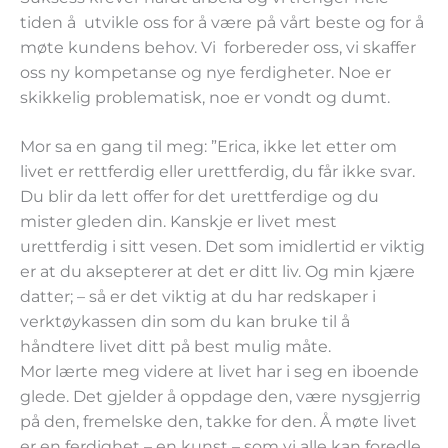
tiden å utvikle oss for å være på vårt beste og for å
møte kundens behov. Vi forbereder oss, vi skaffer
oss ny kompetanse og nye ferdigheter. Noe er
skikkelig problematisk, noe er vondt og dumt.
Mor sa en gang til meg: ”Erica, ikke let etter om
livet er rettferdig eller urettferdig, du får ikke svar.
Du blir da lett offer for det urettferdige og du
mister gleden din. Kanskje er livet mest
urettferdig i sitt vesen. Det som imidlertid er viktig
er at du aksepterer at det er ditt liv. Og min kjære
datter; – så er det viktig at du har redskaper i
verktøykassen din som du kan bruke til å
håndtere livet ditt på best mulig måte.
Mor lærte meg videre at livet har i seg en iboende
glede. Det gjelder å oppdage den, være nysgjerrig
på den, fremelske den, takke for den. Å møte livet
er en ferdighet – en kunst – som vi alle kan foredle.