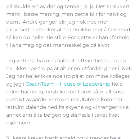
på skulderen av det og tenker, ja, ja. Det er sikkert
ment i beste mening, men dette blir for naivt og
dumt. Andre ganger blir jeg nok noe mer
provosert og tenker at har du ikke mer å fare med,
så kan du heller tie stille. For dette er hån i forhold
til å ta meg og det menneskelige på alvor.
Jeg vil helst ha meg frabedt lettvintheter, og jeg
har ikke noe tro på at alt er en utfordring her i livet.
Jeg har heller ikke noe tro på at om mine kolleger
og jeg i
CoachTeam – House of Leadership
hele
tiden har riktig innstilling og fokus så vil alt suse
positivt avgårde. Som om resultatene kommer
lettvint dalende ned fra skyene og vi trenger ikke
annet enn å ta bølgen og slå hæla i taket livet
igjennom.
Suksess krever hardt arbeid og vi trenger hele