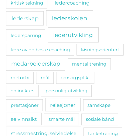
ledercoaching
kritisk tekning
lederskolen
lederskap
lederutvikling
ledersparring
lære av de beste coaching
løsningsorientert
medarbeiderskap
mental trening
metochi
mål
omsorgsplikt
onlinekurs
personlig utvikling
relasjoner
prestasjoner
samskape
selvinnsikt
smarte mål
sosiale bånd
stressmestring. selvledelse
tanketrening