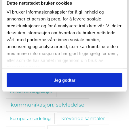
Dette nettstedet bruker cookies
Vi bruker informasjonskapsler for å gi innhold og
ansvarliggjøring
arbeidlivet
arbeidslivet
annonser et personlig preg, for å levere sosiale
arbeidsmiljø
arbeidsrett
arbeidstaker
mediefunksjoner og for å analysere trafikken vår. Vi deler
dessuten informasjon om hvordan du bruker nettstedet
bedriftsintern opplæring
beste praksis
vårt, med partnerne våre innen sosiale medier,
annonsering og analysearbeid, som kan kombinere den
blended learning
den nødvendige samtale
med annen informasjon du har gjort tilgjengelig for dem,
eller som de har samlet inn gjennom din bruk av
e-læring
dilemmatrening
tjenestene deres.
endringsledelse
etikk
etikk og moral
Jeg godtar
etiske retningslinjer
kommunikasjon; selvledelse
kompetansedeling
krevende samtaler