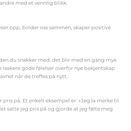
 andre med et vennlig blikk.
r lyser opp, binder oss sammen, skaper positive
l den du snakker med, det blir med en gang mye
te raskere gode følelser overfor nye bekjentskap
vnet når de treffes på nytt.
r pris på. Et enkelt eksempel er: «Jeg la merke til
t satte jeg pris på og gjorde at jeg følte meg