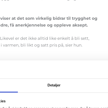
iser at det som virkelig bidrar til trygghet og
 andre, få anerkjennelse og oppleve aksept.
ikevel er det ikke alltid like enkelt å bli sett,
rmen, bli likt og satt pris på, sier hun.
s på og knytte bånd til andre, er altså å se og
ilse og si hei om morgenen viktig. Det betyr
Detaljer
øter kolleger i gangene. Når du kommer inn i
attet som vennlig og sympatisk om du nikker
kies
e, råder Grunnevoll.