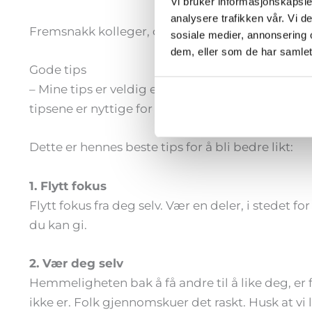
Vi bruker informasjonskapsler
analysere trafikken vår. Vi 
Fremsnakk kolleger, og fortell andre og den det 
sosiale medier, annonsering 
dem, eller som de har samlet
Gode tips
– Mine tips er veldig enkle, men ofte er det enkle
tipsene er nyttige for de fleste av oss, sier
Grunne
Dette er hennes beste tips for å bli bedre likt:
1. Flytt fokus
Flytt fokus fra deg selv. Vær en deler, i stedet f
du kan gi.
2. Vær deg selv
Hemmeligheten bak å få andre til å like deg, er 
ikke er. Folk gjennomskuer det raskt. Husk at vi l