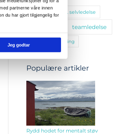
iale mediefunksjoner og for å
 med partnerne våre innen
stressmestring. selvledelse
u har gjort tilgjengelig for
teamledelse
tanketrening
trivsel
utvikling
Jeg godtar
Populære artikler
Rydd hodet for mentalt støv