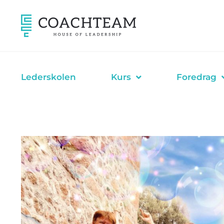
Hopp
rett
til
innholdet
Lederskolen
Kurs
Foredrag