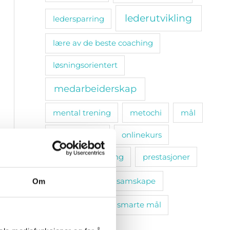
lederutvikling
ledersparring
lære av de beste coaching
løsningsorientert
medarbeiderskap
mental trening
metochi
mål
omsorgsplikt
onlinekurs
personlig utvikling
prestasjoner
relasjoner
samskape
Om
selvinnsikt
smarte mål
sosiale bånd