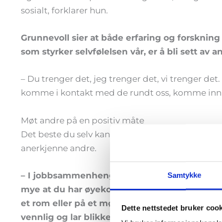
sosialt, forklarer hun.
Grunnevoll sier at både erfaring og forskning v
som styrker selvfølelsen vår, er å bli sett av
– Du trenger det, jeg trenger det, vi trenger det. L
komme i kontakt med de rundt oss, komme inn i va
Møt andre på en positiv måte
Det beste du selv kan gjøre for å bli likt, satt pri
anerkjenne andre.
– I jobbsammenheng er noe så enkelt som å h
Samtykke
mye at du har øyekontakt og smiler når du m
et rom eller på et møte, blir du lettere oppf
Dette nettstedet bruker coo
vennlig og lar blikket møte de som er til sted