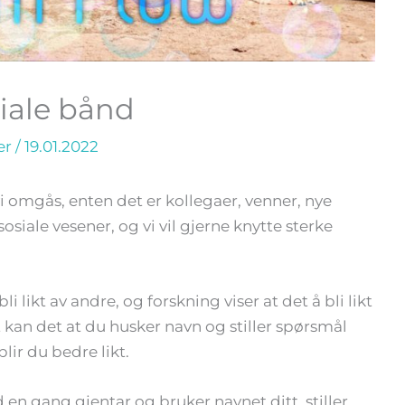
siale bånd
er
/
19.01.2022
 vi omgås, enten det er kollegaer, venner, nye
siale vesener, og vi vil gjerne knytte sterke
 likt av andre, og forskning viser at det å bli likt
t kan det at du husker navn og stiller spørsmål
blir du bedre likt.
 en gang gjentar og bruker navnet ditt, stiller