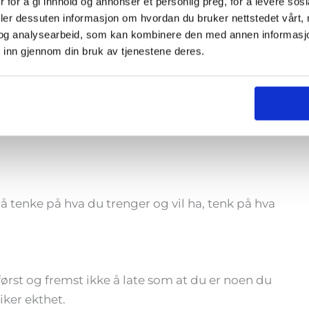
 for å gi innhold og annonser et personlig preg, for å levere sos
deler dessuten informasjon om hvordan du bruker nettstedet vårt,
gjelder at du setter pris på hjelp og samarbeid.
og analysearbeid, som kan kombinere den med annen informasjon d
 inn gjennom din bruk av tjenestene deres.
 det beste. Jeg er helt sikker på at noen av disse
voll.
or å tenke på hva du trenger og vil ha, tenk på hva
først og fremst ikke å late som at du er noen du
iker ekthet.