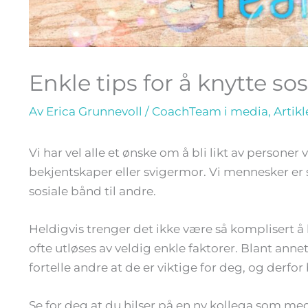
Enkle tips for å knytte so
Av
Erica Grunnevoll
/
CoachTeam i media
,
Artikl
V
i har vel alle et ønske om å bli likt av personer
bekjentskaper eller svigermor. Vi mennesker er so
sosiale bånd til andre.
Heldigvis trenger det ikke være så komplisert å bli
ofte utløses av veldig enkle faktorer. Blant anne
fortelle andre at de er viktige for deg, og derfor 
Se for deg at du hilser på en ny kollega som med