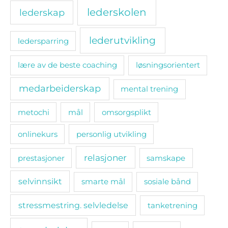
lederskolen
lederskap
lederutvikling
ledersparring
lære av de beste coaching
løsningsorientert
medarbeiderskap
mental trening
metochi
mål
omsorgsplikt
onlinekurs
personlig utvikling
relasjoner
prestasjoner
samskape
selvinnsikt
smarte mål
sosiale bånd
stressmestring. selvledelse
tanketrening