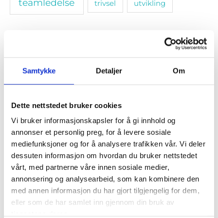
teamledelse
trivsel
utvikling
Populære artikler
Samtykke
Detaljer
Om
Dette nettstedet bruker cookies
Vi bruker informasjonskapsler for å gi innhold og
annonser et personlig preg, for å levere sosiale
mediefunksjoner og for å analysere trafikken vår. Vi deler
Rydd hodet for mentalt støv
dessuten informasjon om hvordan du bruker nettstedet
vårt, med partnerne våre innen sosiale medier,
Av
Lene Fjellheim
annonsering og analysearbeid, som kan kombinere den
med annen informasjon du har gjort tilgjengelig for dem,
eller som de har samlet inn gjennom din bruk av
tjenestene deres.