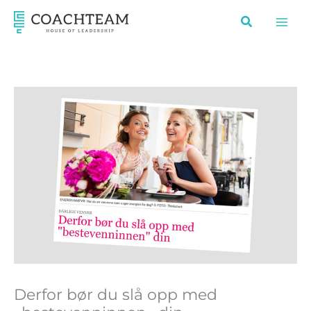
Hopp
rett
til
innholdet
Derfor bør du slå opp med