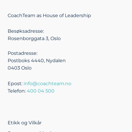
n
v
c
s
k
e
e
t
CoachTeam as House of Leadership
e
l
b
a
d
o
o
g
Besøksadresse:
i
p
o
r
Rosenborggata 3, Oslo
n
e
k
a
m
Postadresse:
Postboks 4440, Nydalen
0403 Oslo
Epost:
info@coachteam.no
Telefon:
400 04 500
Etikk og Vilkår