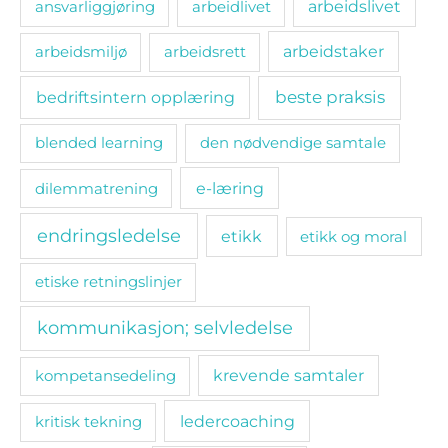
ansvarliggjøring
arbeidlivet
arbeidslivet
arbeidsmiljø
arbeidsrett
arbeidstaker
bedriftsintern opplæring
beste praksis
blended learning
den nødvendige samtale
e-læring
dilemmatrening
endringsledelse
etikk
etikk og moral
etiske retningslinjer
kommunikasjon; selvledelse
kompetansedeling
krevende samtaler
ledercoaching
kritisk tekning