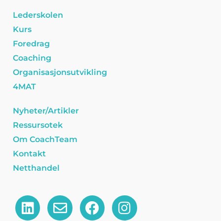
Lederskolen
Kurs
Foredrag
Coaching
Organisasjonsutvikling
4MAT
Nyheter/Artikler
Ressursotek
Om CoachTeam
Kontakt
Netthandel
L
E
F
I
i
n
a
n