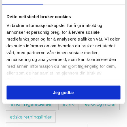
Dette nettstedet bruker cookies
Emneknagger
Vi bruker informasjonskapsler for å gi innhold og
annonser et personlig preg, for å levere sosiale
ansvarliggjøring
arbeidlivet
arbeidslivet
mediefunksjoner og for å analysere trafikken vår. Vi deler
dessuten informasjon om hvordan du bruker nettstedet
arbeidsmiljø
arbeidsrett
arbeidstaker
vårt, med partnerne våre innen sosiale medier,
annonsering og analysearbeid, som kan kombinere den
bedriftsintern opplæring
beste praksis
med annen informasjon du har gjort tilgjengelig for dem,
eller som de har samlet inn gjennom din bruk av
blended learning
den nødvendige samtale
tjenestene deres.
e-læring
dilemmatrening
Jeg godtar
endringsledelse
etikk
etikk og moral
etiske retningslinjer