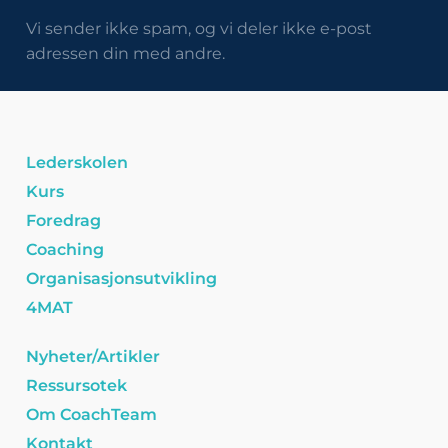
Vi sender ikke spam, og vi deler ikke e-post
adressen din med andre.
Lederskolen
Kurs
Foredrag
Coaching
Organisasjonsutvikling
4MAT
Nyheter/Artikler
Ressursotek
Om CoachTeam
Kontakt