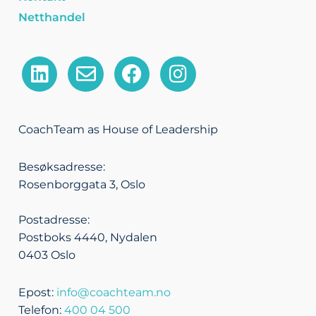
Netthandel
L
E
F
I
i
n
a
n
n
v
c
s
k
e
e
t
CoachTeam as House of Leadership
e
l
b
a
d
o
o
g
Besøksadresse:
i
p
o
r
Rosenborggata 3, Oslo
n
e
k
a
m
Postadresse:
Postboks 4440, Nydalen
0403 Oslo
Epost:
info@coachteam.no
Telefon:
400 04 500