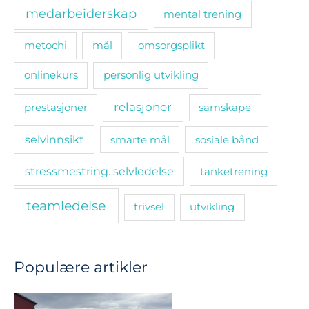
medarbeiderskap
mental trening
metochi
mål
omsorgsplikt
onlinekurs
personlig utvikling
relasjoner
prestasjoner
samskape
selvinnsikt
smarte mål
sosiale bånd
stressmestring. selvledelse
tanketrening
teamledelse
trivsel
utvikling
Populære artikler