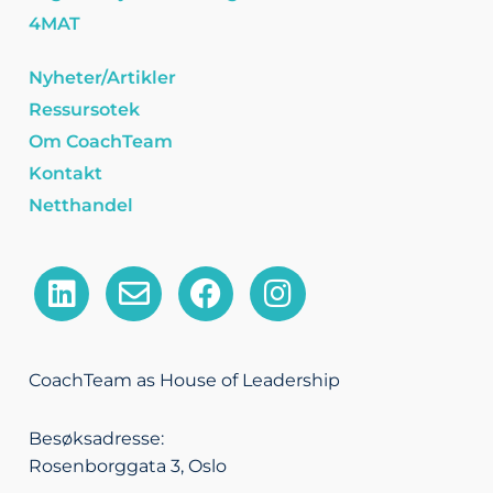
4MAT
Nyheter/Artikler
Ressursotek
Om CoachTeam
Kontakt
Netthandel
L
E
F
I
i
n
a
n
n
v
c
s
k
e
e
t
CoachTeam as House of Leadership
e
l
b
a
d
o
o
g
Besøksadresse:
i
p
o
r
Rosenborggata 3, Oslo