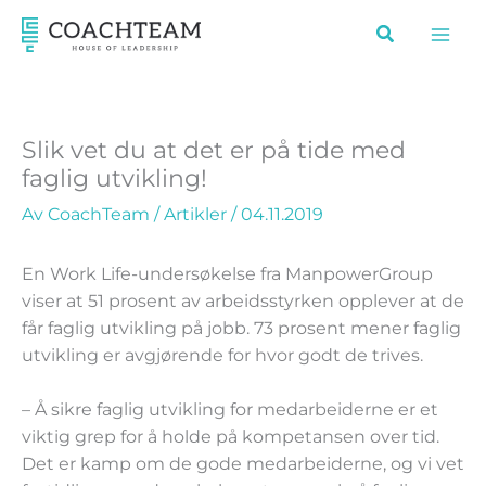
Hopp
rett
til
innholdet
Slik vet du at det er på tide med
faglig utvikling!
Av
CoachTeam
/
Artikler
/
04.11.2019
En Work Life-undersøkelse fra ManpowerGroup
viser at 51 prosent av arbeidsstyrken opplever at de
får faglig utvikling på jobb. 73 prosent mener faglig
utvikling er avgjørende for hvor godt de trives.
– Å sikre faglig utvikling for medarbeiderne er et
viktig grep for å holde på kompetansen over tid.
Det er kamp om de gode medarbeiderne, og vi vet