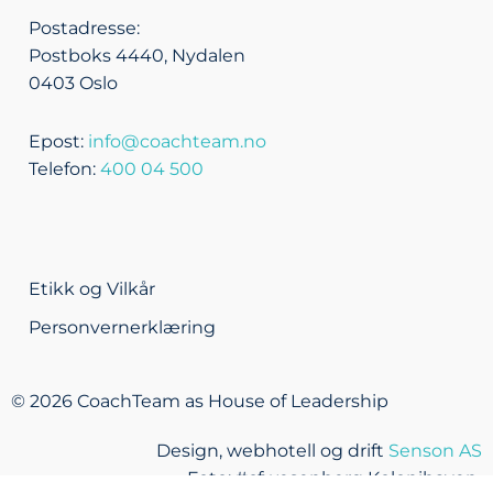
n
e
k
a
m
Postadresse:
Postboks 4440, Nydalen
0403 Oslo
Epost:
info@coachteam.no
Telefon:
400 04 500
Etikk og Vilkår
Personvernerklæring
© 2026 CoachTeam as House of Leadership
Design, webhotell og drift
Senson AS
Foto: #cfwesenberg Kolonihaven