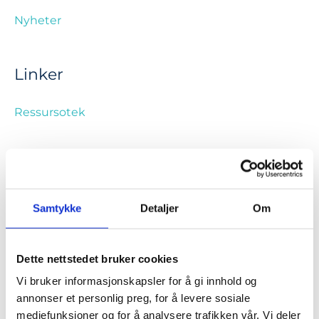
Nyheter
Linker
Ressursotek
Emneknagger
Samtykke
Detaljer
Om
ansvarliggjøring
arbeidlivet
arbeidslivet
arbeidsmiljø
arbeidsrett
arbeidstaker
Dette nettstedet bruker cookies
bedriftsintern opplæring
beste praksis
Vi bruker informasjonskapsler for å gi innhold og
annonser et personlig preg, for å levere sosiale
blended learning
den nødvendige samtale
mediefunksjoner og for å analysere trafikken vår. Vi deler