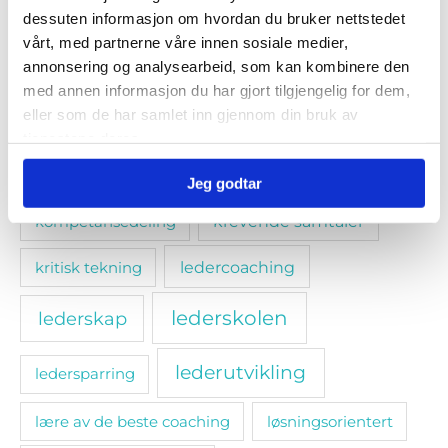
dessuten informasjon om hvordan du bruker nettstedet
e-læring
dilemmatrening
vårt, med partnerne våre innen sosiale medier,
annonsering og analysearbeid, som kan kombinere den
endringsledelse
etikk
etikk og moral
med annen informasjon du har gjort tilgjengelig for dem,
eller som de har samlet inn gjennom din bruk av
etiske retningslinjer
tjenestene deres.
kommunikasjon; selvledelse
Jeg godtar
kompetansedeling
krevende samtaler
ledercoaching
kritisk tekning
lederskolen
lederskap
lederutvikling
ledersparring
lære av de beste coaching
løsningsorientert