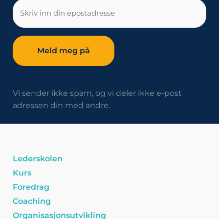
E-
post
Vi sender ikke spam, og vi deler ikke e-post
adressen din med andre.
Lederskolen
Kurs
Foredrag
Coaching
Organisasjonsutvikling