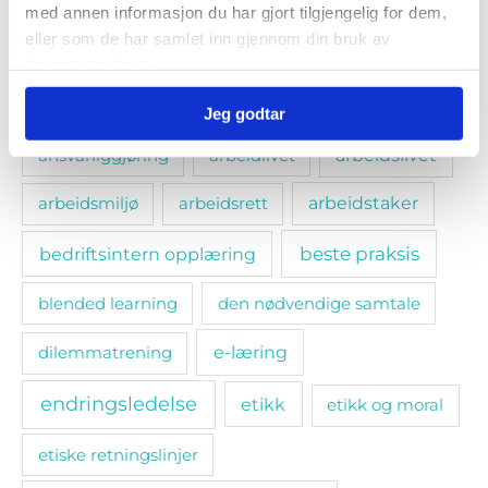
med annen informasjon du har gjort tilgjengelig for dem,
eller som de har samlet inn gjennom din bruk av
tjenestene deres.
Emneknagger
Jeg godtar
ansvarliggjøring
arbeidlivet
arbeidslivet
arbeidsmiljø
arbeidsrett
arbeidstaker
bedriftsintern opplæring
beste praksis
blended learning
den nødvendige samtale
e-læring
dilemmatrening
endringsledelse
etikk
etikk og moral
etiske retningslinjer