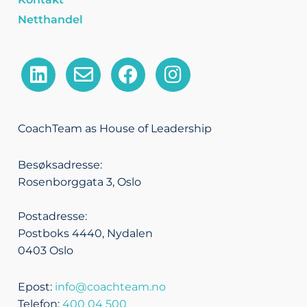
Netthandel
L
E
F
I
i
n
a
n
n
v
c
s
k
e
e
t
CoachTeam as House of Leadership
e
l
b
a
d
o
o
g
Besøksadresse:
i
p
o
r
Rosenborggata 3, Oslo
n
e
k
a
m
Postadresse:
Postboks 4440, Nydalen
0403 Oslo
Epost:
info@coachteam.no
Telefon:
400 04 500