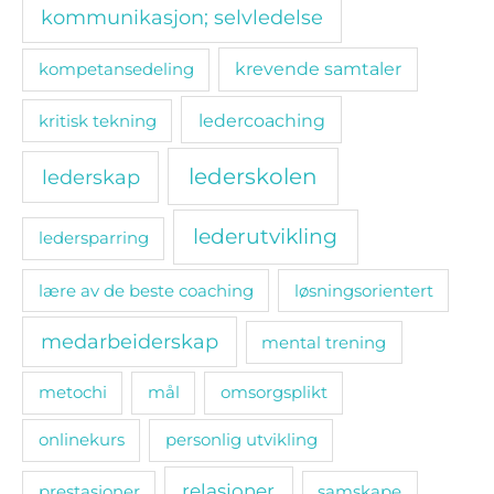
kommunikasjon; selvledelse
kompetansedeling
krevende samtaler
ledercoaching
kritisk tekning
lederskolen
lederskap
lederutvikling
ledersparring
lære av de beste coaching
løsningsorientert
medarbeiderskap
mental trening
metochi
mål
omsorgsplikt
onlinekurs
personlig utvikling
relasjoner
prestasjoner
samskape