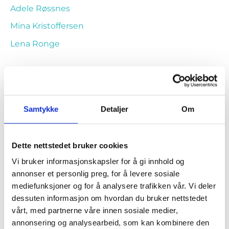
Adele Røssnes
Mina Kristoffersen
Lena Ronge
Kategorier
Samtykke
Detaljer
Om
CoachTeam i media
Kundehistorier
Artikler
Dette nettstedet bruker cookies
Vi bruker informasjonskapsler for å gi innhold og
Nyheter
annonser et personlig preg, for å levere sosiale
mediefunksjoner og for å analysere trafikken vår. Vi deler
dessuten informasjon om hvordan du bruker nettstedet
Linker
vårt, med partnerne våre innen sosiale medier,
annonsering og analysearbeid, som kan kombinere den
Ressursotek