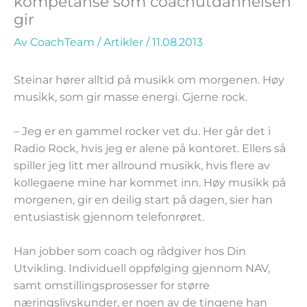
kompetanse som coachutdannelsen
gir
Av
CoachTeam
/
Artikler
/
11.08.2013
Steinar hører alltid på musikk om morgenen. Høy
musikk, som gir masse energi. Gjerne rock.
– Jeg er en gammel rocker vet du. Her går det i
Radio Rock, hvis jeg er alene på kontoret. Ellers så
spiller jeg litt mer allround musikk, hvis flere av
kollegaene mine har kommet inn. Høy musikk på
morgenen, gir en deilig start på dagen, sier han
entusiastisk gjennom telefonrøret.
Han jobber som coach og rådgiver hos Din
Utvikling. Individuell oppfølging gjennom NAV,
samt omstillingsprosesser for større
næringslivskunder, er noen av de tingene han