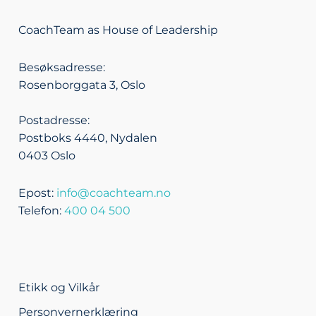
n
v
c
s
k
e
e
t
CoachTeam as House of Leadership
e
l
b
a
d
o
o
g
Besøksadresse:
i
p
o
r
Rosenborggata 3, Oslo
n
e
k
a
m
Postadresse:
Postboks 4440, Nydalen
0403 Oslo
Epost:
info@coachteam.no
Telefon:
400 04 500
Etikk og Vilkår
Personvernerklæring