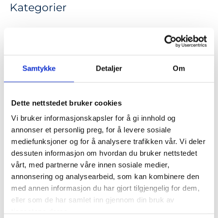
Kategorier
CoachTeam i media
Kundehistorier
Artikler
Samtykke
Detaljer
Om
Nyheter
Dette nettstedet bruker cookies
Vi bruker informasjonskapsler for å gi innhold og
Linker
annonser et personlig preg, for å levere sosiale
mediefunksjoner og for å analysere trafikken vår. Vi deler
Ressursotek
dessuten informasjon om hvordan du bruker nettstedet
vårt, med partnerne våre innen sosiale medier,
annonsering og analysearbeid, som kan kombinere den
Emneknagger
med annen informasjon du har gjort tilgjengelig for dem,
eller som de har samlet inn gjennom din bruk av
tjenestene deres.
ansvarliggjøring
arbeidlivet
arbeidslivet