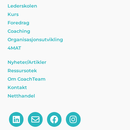
Lederskolen
Kurs
Foredrag
Coaching
Organisasjonsutvikling
4MAT
Nyheter/Artikler
Ressursotek
Om CoachTeam
Kontakt
Netthandel
L
E
F
I
i
n
a
n