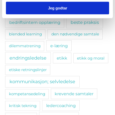
Jeg godtar
arbeidsmiljø
arbeidsrett
arbeidstaker
bedriftsintern opplæring
beste praksis
blended learning
den nødvendige samtale
e-læring
dilemmatrening
endringsledelse
etikk
etikk og moral
etiske retningslinjer
kommunikasjon; selvledelse
kompetansedeling
krevende samtaler
ledercoaching
kritisk tekning