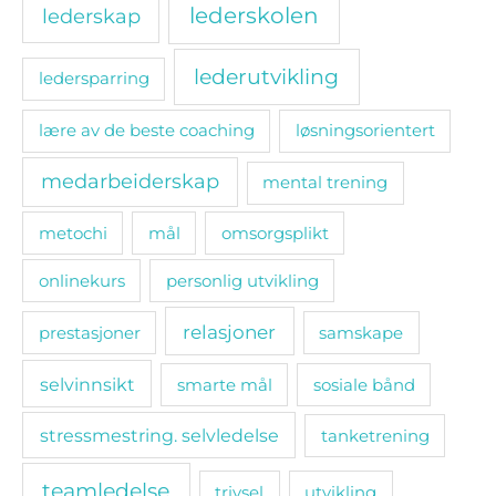
lederskolen
lederskap
lederutvikling
ledersparring
lære av de beste coaching
løsningsorientert
medarbeiderskap
mental trening
metochi
mål
omsorgsplikt
onlinekurs
personlig utvikling
relasjoner
prestasjoner
samskape
selvinnsikt
smarte mål
sosiale bånd
stressmestring. selvledelse
tanketrening
teamledelse
trivsel
utvikling