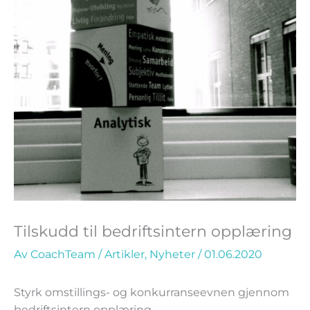
Tilskudd til bedriftsintern opplæring
Av
CoachTeam
/
Artikler
,
Nyheter
/
01.06.2020
Styrk omstillings- og konkurranseevnen gjennom
bedriftsintern opplæring