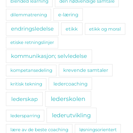
blended learning
den nødvendige samtale
e-læring
dilemmatrening
endringsledelse
etikk
etikk og moral
etiske retningslinjer
kommunikasjon; selvledelse
kompetansedeling
krevende samtaler
ledercoaching
kritisk tekning
lederskolen
lederskap
lederutvikling
ledersparring
lære av de beste coaching
løsningsorientert