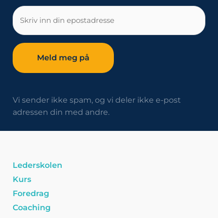
E-
post
Vi sender ikke spam, og vi deler ikke e-post
adressen din med andre.
Lederskolen
Kurs
Foredrag
Coaching