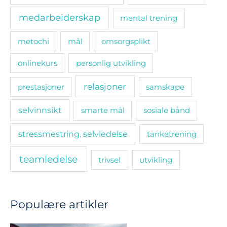
medarbeiderskap
mental trening
metochi
mål
omsorgsplikt
onlinekurs
personlig utvikling
relasjoner
prestasjoner
samskape
selvinnsikt
smarte mål
sosiale bånd
stressmestring. selvledelse
tanketrening
teamledelse
trivsel
utvikling
Populære artikler