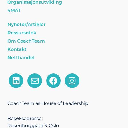
Organisasjonsutvikling
4MAT
Nyheter/Artikler
Ressursotek
Om CoachTeam
Kontakt
Netthandel
L
E
F
I
i
n
a
n
n
v
c
s
k
e
e
t
CoachTeam as House of Leadership
e
l
b
a
d
o
o
g
Besøksadresse:
i
p
o
r
Rosenborggata 3, Oslo