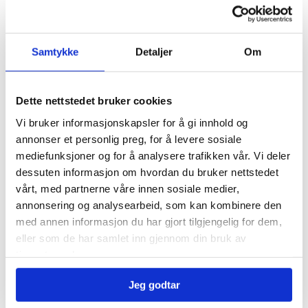
Samtykke
Detaljer
Om
Om forfatteren
Dette nettstedet bruker cookies
Vi bruker informasjonskapsler for å gi innhold og
annonser et personlig preg, for å levere sosiale
mediefunksjoner og for å analysere trafikken vår. Vi deler
dessuten informasjon om hvordan du bruker nettstedet
vårt, med partnerne våre innen sosiale medier,
Lene Fjellheim
annonsering og analysearbeid, som kan kombinere den
med annen informasjon du har gjort tilgjengelig for dem,
←
Forrige Innlegg
Neste Innlegg
→
eller som de har samlet inn gjennom din bruk av
tjenestene deres.
Jeg godtar
Skribenter