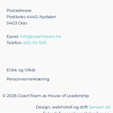
n
e
k
a
m
Postadresse:
Postboks 4440, Nydalen
0403 Oslo
Epost:
info@coachteam.no
Telefon:
400 04 500
Etikk og Vilkår
Personvernerklæring
© 2026 CoachTeam as House of Leadership
Design, webhotell og drift
Senson AS