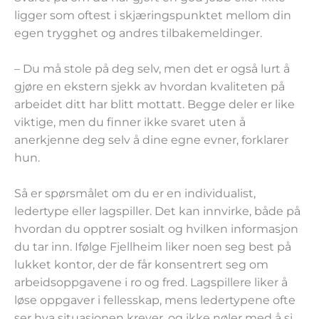
ligger som oftest i skjæringspunktet mellom din
egen trygghet og andres tilbakemeldinger.
– Du må stole på deg selv, men det er også lurt å
gjøre en ekstern sjekk av hvordan kvaliteten på
arbeidet ditt har blitt mottatt. Begge deler er like
viktige, men du finner ikke svaret uten å
anerkjenne deg selv å dine egne evner, forklarer
hun.
Så er spørsmålet om du er en individualist,
ledertype eller lagspiller. Det kan innvirke, både på
hvordan du opptrer sosialt og hvilken informasjon
du tar inn. Ifølge Fjellheim liker noen seg best på
lukket kontor, der de får konsentrert seg om
arbeidsoppgavene i ro og fred. Lagspillere liker å
løse oppgaver i fellesskap, mens ledertypene ofte
ser hva situasjonen krever, og ikke nøler med å si