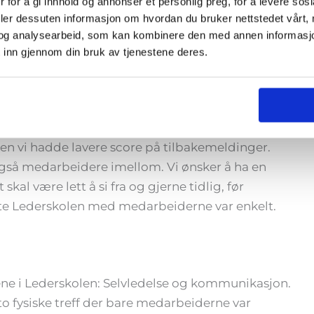
 for å gi innhold og annonser et personlig preg, for å levere sos
 Opplegget er praktisk rettet, vi fikk øvd sammen
deler dessuten informasjon om hvordan du bruker nettstedet vårt,
 en mengde teorier om lederskap på papiret, slikt
og analysearbeid, som kan kombinere den med annen informasjon d
.
 inn gjennom din bruk av tjenestene deres.
derne.
erundersøkelse vi fikk resultater fra. Vi scoret
Men vi hadde lavere score på tilbakemeldinger.
gså medarbeidere imellom. Vi ønsker å ha en
al være lett å si fra og gjerne tidlig, før
ette Lederskolen med medarbeiderne var enkelt.
e i Lederskolen: Selvledelse og kommunikasjon.
 to fysiske treff der bare medarbeiderne var