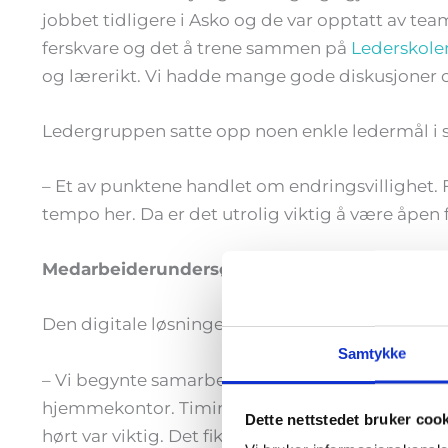
jobbet tidligere i Asko og de var opptatt av te
ferskvare og det å trene sammen på
Lederskole
og lærerikt. Vi hadde mange gode diskusjoner o
Ledergruppen satte opp noen enkle ledermål i 
– Et av punktene handlet om endringsvillighet. Fi
tempo her. Da er det utrolig viktig å være åpe
Medarbeiderundersøkelse
Den digitale løsningen hos
CoachTeam
var midt
Samtykke
– Vi begynte samarbeidet med Lederskolen midt 
hjemmekontor. Timingen var helt perfekt. Det å 
Dette nettstedet bruker coo
hørt var viktig. Det fikk vi raskt mange tilbake