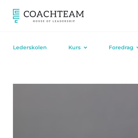
Hopp
rett
til
innholdet
Lederskolen
Kurs
Foredrag