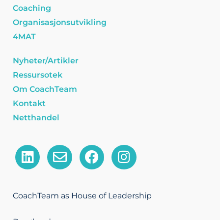
Coaching
Organisasjonsutvikling
4MAT
Nyheter/Artikler
Ressursotek
Om CoachTeam
Kontakt
Netthandel
L
E
F
I
i
n
a
n
n
v
c
s
k
e
e
t
CoachTeam as House of Leadership
e
l
b
a
d
o
o
g