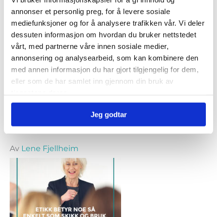
annonser et personlig preg, for å levere sosiale
Populære artikler
mediefunksjoner og for å analysere trafikken vår. Vi deler
dessuten informasjon om hvordan du bruker nettstedet
vårt, med partnerne våre innen sosiale medier,
annonsering og analysearbeid, som kan kombinere den
med annen informasjon du har gjort tilgjengelig for dem,
eller som de har samlet inn gjennom din bruk av
tjenestene deres.
Jeg godtar
Rydd hodet for mentalt støv
Av
Lene Fjellheim