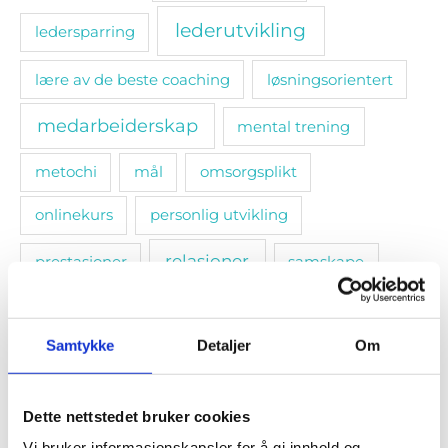
lederutvikling
ledersparring
lære av de beste coaching
løsningsorientert
medarbeiderskap
mental trening
metochi
mål
omsorgsplikt
onlinekurs
personlig utvikling
relasjoner
prestasjoner
samskape
selvinnsikt
smarte mål
sosiale bånd
Samtykke
Detaljer
Om
stressmestring. selvledelse
tanketrening
teamledelse
trivsel
utvikling
Dette nettstedet bruker cookies
Vi bruker informasjonskapsler for å gi innhold og