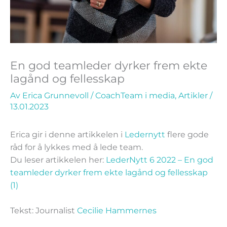
En god teamleder dyrker frem ekte
lagånd og fellesskap
Av
Erica Grunnevoll
/
CoachTeam i media
,
Artikler
/
13.01.2023
Erica gir i denne artikkelen i
Ledernytt
flere gode
råd for å lykkes med å lede team.
Du leser artikkelen her:
LederNytt 6 2022 – En god
teamleder dyrker frem ekte lagånd og fellesskap
(1)
Tekst: Journalist
Cecilie Hammernes