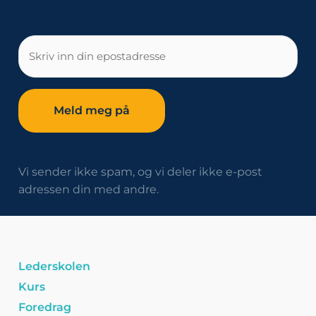
E-
post
Vi sender ikke spam, og vi deler ikke e-post
adressen din med andre.
Lederskolen
Kurs
Foredrag