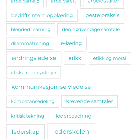
arbeidsmiljø
arbeidsrett
arbeidstaker
bedriftsintern opplæring
beste praksis
blended learning
den nødvendige samtale
e-læring
dilemmatrening
endringsledelse
etikk
etikk og moral
etiske retningslinjer
kommunikasjon; selvledelse
kompetansedeling
krevende samtaler
ledercoaching
kritisk tekning
lederskolen
lederskap