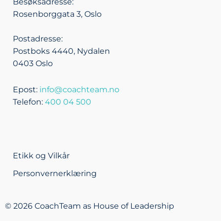
Besøksadresse:
i
p
o
r
Rosenborggata 3, Oslo
n
e
k
a
m
Postadresse:
Postboks 4440, Nydalen
0403 Oslo
Epost:
info@coachteam.no
Telefon:
400 04 500
Etikk og Vilkår
Personvernerklæring
© 2026 CoachTeam as House of Leadership