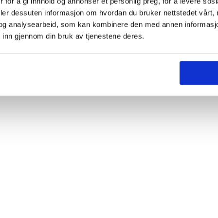
 for å gi innhold og annonser et personlig preg, for å levere sos
deler dessuten informasjon om hvordan du bruker nettstedet vårt,
og analysearbeid, som kan kombinere den med annen informasjon d
 inn gjennom din bruk av tjenestene deres.