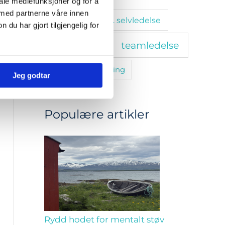
iale mediefunksjoner og for å
 med partnerne våre innen
stressmestring. selvledelse
u har gjort tilgjengelig for
teamledelse
tanketrening
trivsel
utvikling
Jeg godtar
Populære artikler
Rydd hodet for mentalt støv