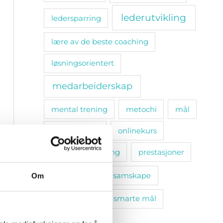
lederutvikling
ledersparring
lære av de beste coaching
løsningsorientert
medarbeiderskap
mental trening
metochi
mål
omsorgsplikt
onlinekurs
personlig utvikling
prestasjoner
relasjoner
samskape
Om
selvinnsikt
smarte mål
sosiale bånd