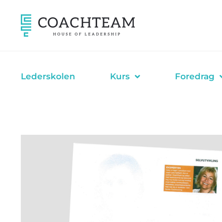
Hopp
rett
til
innholdet
Lederskolen
Kurs
Foredrag