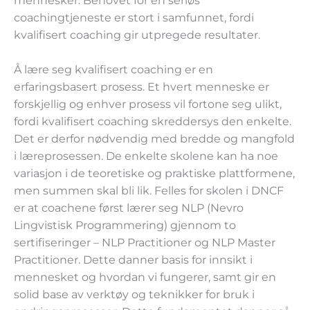
mennesker. Behovet for en seriøs
coachingtjeneste er stort i samfunnet, fordi
kvalifisert coaching gir utpregede resultater.
Å lære seg kvalifisert coaching er en
erfaringsbasert prosess. Et hvert menneske er
forskjellig og enhver prosess vil fortone seg ulikt,
fordi kvalifisert coaching skreddersys den enkelte.
Det er derfor nødvendig med bredde og mangfold
i læreprosessen. De enkelte skolene kan ha noe
variasjon i de teoretiske og praktiske plattformene,
men summen skal bli lik. Felles for skolen i DNCF
er at coachene først lærer seg NLP (Nevro
Lingvistisk Programmering) gjennom to
sertifiseringer – NLP Practitioner og NLP Master
Practitioner. Dette danner basis for innsikt i
mennesket og hvordan vi fungerer, samt gir en
solid base av verktøy og teknikker for bruk i