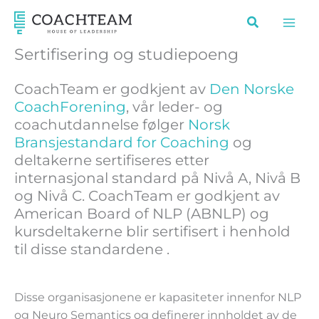
Hopp
rett
til
Sertifisering og studiepoeng
innholdet
CoachTeam er godkjent av
Den Norske
CoachForening
, vår leder- og
coachutdannelse følger
Norsk
Bransjestandard for Coaching
og
deltakerne sertifiseres etter
internasjonal standard på Nivå A, Nivå B
og Nivå C. CoachTeam er godkjent av
American Board of NLP (ABNLP) og
kursdeltakerne blir sertifisert i henhold
til disse standardene .
Disse organisasjonene er kapasiteter innenfor NLP
og Neuro Semantics og definerer innholdet av de