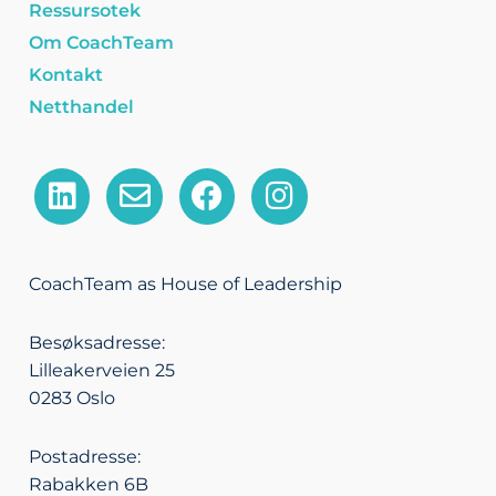
Ressursotek
Om CoachTeam
Kontakt
Netthandel
L
E
F
I
i
n
a
n
n
v
c
s
k
e
e
t
CoachTeam as House of Leadership
e
l
b
a
d
o
o
g
Besøksadresse:
i
p
o
r
Lilleakerveien 25
n
e
k
a
0283 Oslo
m
Postadresse:
Rabakken 6B