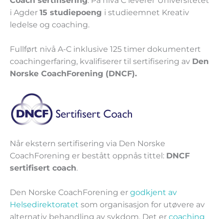
Coach sertifisering
. På nivå C leverer
Universitetet
i Agder
15 studiepoeng
i studieemnet Kreativ
ledelse og coaching.
Fullført nivå A-C inklusive 125 timer dokumentert
coachingerfaring, kvalifiserer til sertifisering av
Den
Norske CoachForening (DNCF).
Når ekstern sertifisering via Den Norske
CoachForening er bestått oppnås tittel:
DNCF
sertifisert coach
.
Den Norske CoachForening er
godkjent av
Helsedirektoratet
som organisasjon for utøvere av
alternativ behandling av sykdom. Det er
coaching