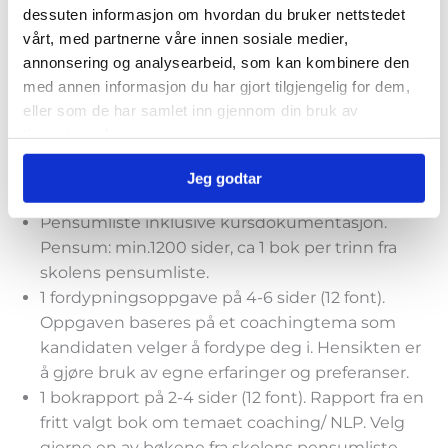
dessuten informasjon om hvordan du bruker nettstedet
coach under sertifisering (coach under
vårt, med partnerne våre innen sosiale medier,
sertifisering = coach som har gjennomført Trinn
annonsering og analysearbeid, som kan kombinere den
1-3).
med annen informasjon du har gjort tilgjengelig for dem,
30 timers trening i kollokviegrupper i løpet av
eller som de har samlet inn gjennom din bruk av
studietiden. Gjennomsnittlig 10 timer på
tjenestene deres.
teknikker og ferdigheter fra hvert trinn; NLP
Practitioner, NLP Master Practitioner og Trinn 3.
Jeg godtar
Gruppen består av minimum 2 personer.
Pensumliste inklusive kursdokumentasjon.
Pensum: min.1200 sider, ca 1 bok per trinn fra
skolens pensumliste.
1 fordypningsoppgave på 4-6 sider (12 font).
Oppgaven baseres på et coachingtema som
kandidaten velger å fordype deg i. Hensikten er
å gjøre bruk av egne erfaringer og preferanser.
1 bokrapport på 2-4 sider (12 font). Rapport fra en
fritt valgt bok om temaet coaching/ NLP. Velg
gjerne en av bøkene fra skolens pensumliste.