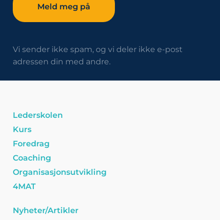
Vi sender ikke spam, og vi deler ikke e-post
adressen din med andre.
Lederskolen
Kurs
Foredrag
Coaching
Organisasjonsutvikling
4MAT
Nyheter/Artikler