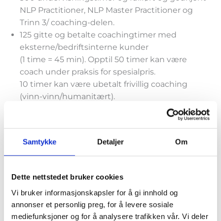
NLP Practitioner, NLP Master Practitioner og
Trinn 3/ coaching-delen.
125 gitte og betalte coachingtimer med
eksterne/bedriftsinterne kunder
(1 time = 45 min). Opptil 50 timer kan være
coach under praksis for spesialpris.
10 timer kan være ubetalt frivillig coaching
(vinn-vinn/humanitært).
Teamcoaching godkjennes opp til 25 timer.
I tillegg godkjennes inntil 15 timers som
assistent på trinn 1,2 eller 3.
Samtykke
Detaljer
Om
10 mentortimer (herav 2 medlytt). Mentor er
DNCF sertifisert coach og/eller NLP
trener. Medlytt: Kandidaten coacher med
Dette nettstedet bruker cookies
trener/mentor til stede. Feedback gis i
Vi bruker informasjonskapsler for å gi innhold og
etterkant.
annonser et personlig preg, for å levere sosiale
45 timers mottatt coaching i løpet av
mediefunksjoner og for å analysere trafikken vår. Vi deler
utdanningen av DNCF sertifisert coach eller