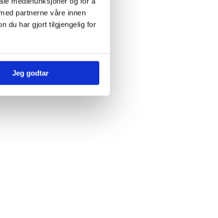
iale mediefunksjoner og for å
 med partnerne våre innen
u har gjort tilgjengelig for
Jeg godtar