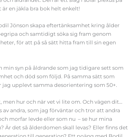
r en jäkla bra bok helt enkelt!
Bodil Jönson skapa eftertänksamhet kring ålder
t begripa och samtidigt söka sig fram genom
er, för att på så sätt hitta fram till sin egen
ch min syn på åldrande som jag tidigare sett som
mhet och död som följd. På samma sätt som
har jag upplevt samma desorientering som 50+.
t, men hur och när vet vi lite om. Och vägen dit…
s av andra, som jag förväntar och tror att andra
 och morfar levde eller som nu – se hur mina
? Är det så ålderdomen skall levas? Eller finns det
 generation till generation? Ett poäng med Bodil