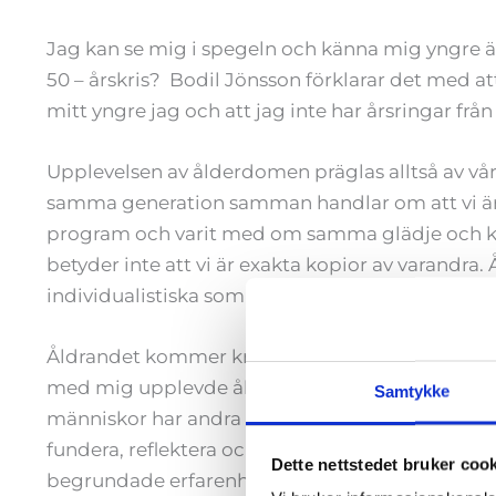
Jag kan se mig i spegeln och känna mig yngre än
50 – årskris? Bodil Jönsson förklarar det med att
mitt yngre jag och att jag inte har årsringar f
Upplevelsen av ålderdomen präglas alltså av våra
samma generation samman handlar om att vi är
program och varit med om samma glädje och ka
betyder inte att vi är exakta kopior av varandra
individualistiska som unga, men hur märks det i 
Åldrandet kommer knappast över en natt, det är 
med mig upplevde åldrandet som plötsligt när d
Samtykke
människor har andra erfarenheter och andra förv
fundera, reflektera och uppleva det. Förväntnin
Dette nettstedet bruker coo
begrundade erfarenheter och ur ingivelser i nuet.