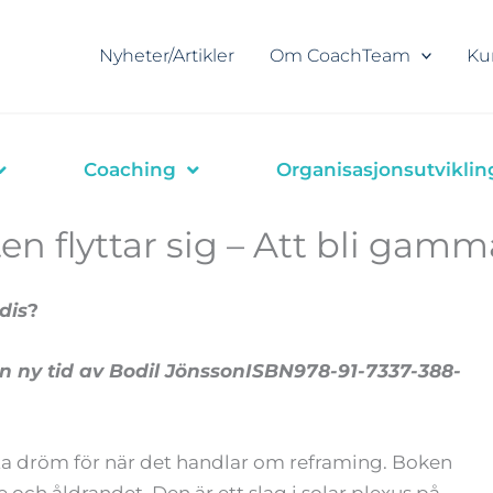
Nyheter/Artikler
Om CoachTeam
Ku
Coaching
Organisasjonsutviklin
n flyttar sig – Att bli gamma
dis
?
en ny tid av Bodil JönssonISBN978-91-7337-388-
åta dröm för när det handlar om reframing. Boken
och åldrandet. Den är ett slag i solar plexus på