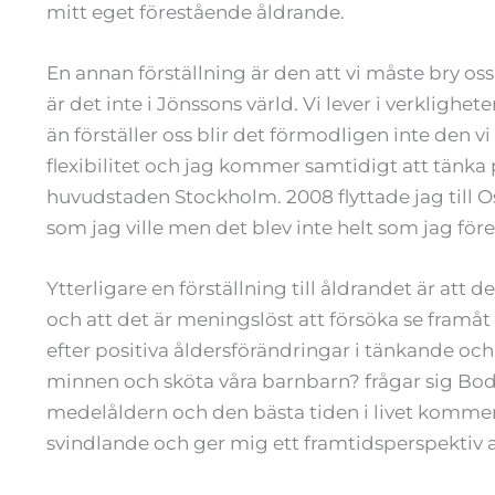
mitt eget förestående åldrande.
En annan förställning är den att vi måste bry os
är det inte i Jönssons värld. Vi lever i verklighet
än förställer oss blir det förmodligen inte den vi
flexibilitet och jag kommer samtidigt att tänka p
huvudstaden Stockholm. 2008 flyttade jag till Osl
som jag ville men det blev inte helt som jag före
Ytterligare en förställning till åldrandet är att
och att det är meningslöst att försöka se framåt
efter positiva åldersförändringar i tänkande och l
minnen och sköta våra barnbarn? frågar sig Bodi
medelåldern och den bästa tiden i livet kommer
svindlande och ger mig ett framtidsperspektiv 