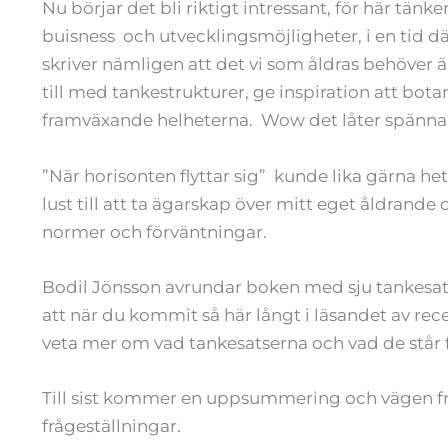
Nu börjar det bli riktigt intressant, för här tä
buisness och utvecklingsmöjligheter, i en tid d
skriver nämligen att det vi som åldras behöver 
till med tankestrukturer, ge inspiration att botan
framväxande helheterna. Wow det låter spänna
”När horisonten flyttar sig” kunde lika gärna he
lust till att ta ägarskap över mitt eget åldran
normer och förväntningar.
Bodil Jönsson avrundar boken med sju tankesatse
att när du kommit så här långt i läsandet av r
veta mer om vad tankesatserna och vad de står f
Till sist kommer en uppsummering och vägen fr
frågeställningar.