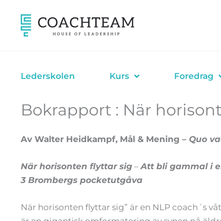
Hopp
rett
til
innholdet
Lederskolen
Kurs
Foredrag
Bokrapport : När horisonte
Av Walter Heidkampf, Mål & Mening –
Quo va
När horisonten flyttar sig
–
Att bli gammal i 
3 Brombergs pocketutgåva
När horisonten flyttar sig” är en NLP coach´s v
är en gigantisk omformatering av synen på äldre 