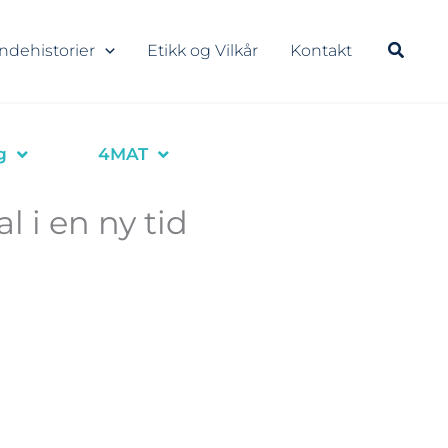
ndehistorier
Etikk og Vilkår
Kontakt
g
4MAT
l i en ny tid