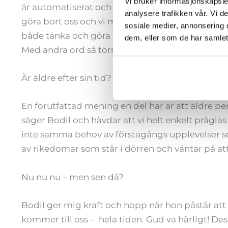
Vi bruker informasjonskapsler
är automatiserat och invant. Med ökat antal årsr
analysere trafikken vår. Vi 
göra bort oss och vi mindre känsliga för vad omg
sosiale medier, annonsering 
både tänka och göra nytt, inte på grund av hög å
dem, eller som de har samlet
Med andra ord så törs vara lite mer crazy!
Är äldre efter sin tid?
En förutfattad mening en del har är att äldre perso
säger Bodil och hävdar att vi helt enkelt präglas 
inte samma behov av förstagångs upplevelser so
av rikedomar som står i dörren och väntar på a
Nu nu nu – men sen då?
Bodil ger mig kraft och hopp när hon påstår att 
kommer till oss – hela tiden. Gud va härligt! De