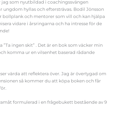
nker jag som nyutbildad i coachingssvängen
är ungdom hyllas och eftersträvas. Bodil Jönsson
är bollplank och mentorer som vill och kan hjälpa
isera vidare i årsringarna och ha intresse för de
nde!
ta ”Ta ingen skit” . Det är en bok som väcker min
de och komma ur en vilsenhet baserad rådande
r värda att reflektera över. Jag är övertygad om
ecensionen så kommer du att köpa boken och får
ör.
amåt formulerad i en frågebukett bestående av 9