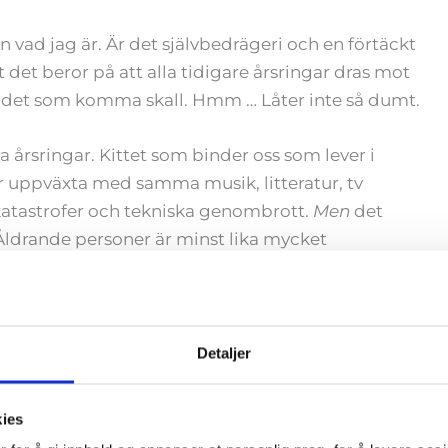
 vad jag är. Är det självbedrägeri och en förtäckt
 det beror på att alla tidigare årsringar dras mot
rån det som komma skall. Hmm … Låter inte så dumt.
 årsringar. Kittet som binder oss som lever i
 uppväxta med samma musik, litteratur, tv
tastrofer och tekniska genombrott.
Men
det
. Åldrande personer är minst lika mycket
åldervården, frågar sig författaren.
en pågående process trots att jag och säkert flera
et första gråa hårstrået dök upp. Äldre
Detaljer
äntningar än unga och vi har haft tid på oss att
gar hämtar vi enligt Bodil Jönsson ur både
kies
 Härligt känns det när Jönsson skriver att allt inte