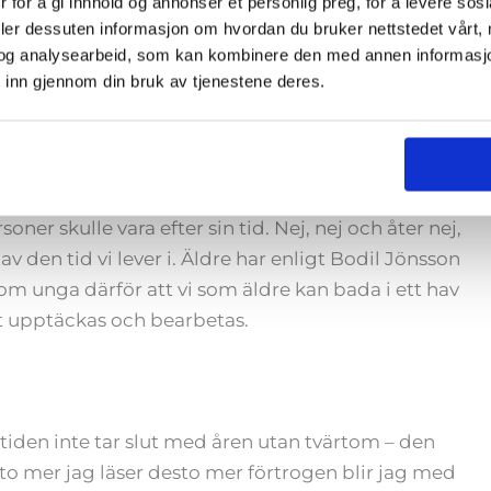
 for å gi innhold og annonser et personlig preg, for å levere sos
ingar kan vi ta ut svängarna – mindre rädsla för att
deler dessuten informasjon om hvordan du bruker nettstedet vårt,
ivningen ska tycka och tänka. Det ger frihet att
og analysearbeid, som kan kombinere den med annen informasjon d
lder utan tack vare den, fortsätter Bodil Jönsson.
 inn gjennom din bruk av tjenestene deres.
ner skulle vara efter sin tid. Nej, nej och åter nej,
av den tid vi lever i. Äldre har enligt Bodil Jönsson
m unga därför att vi som äldre kan bada i ett hav
tt upptäckas och bearbetas.
tiden inte tar slut med åren utan tvärtom – den
sto mer jag läser desto mer förtrogen blir jag med