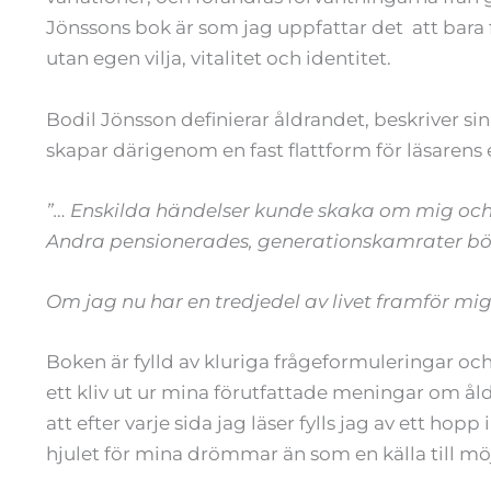
Jönssons bok är som jag uppfattar det att bara fö
utan egen vilja, vitalitet och identitet.
Bodil Jönsson definierar åldrandet, beskriver sin
skapar därigenom en fast flattform för läsarens 
”… Enskilda händelser kunde skaka om mig och 
Andra pensionerades, generationskamrater börj
Om jag nu har en tredjedel av livet framför mig
Boken är fylld av kluriga frågeformuleringar oc
ett kliv ut ur mina förutfattade meningar om å
att efter varje sida jag läser fylls jag av ett hop
hjulet för mina drömmar än som en källa till möj