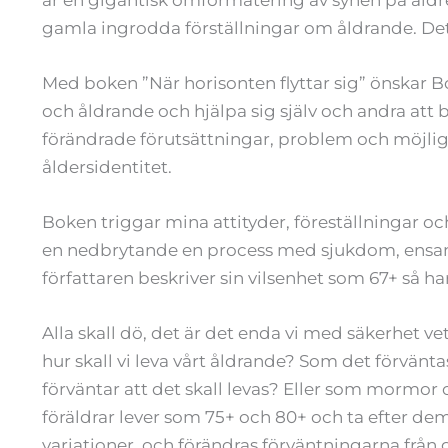
gamla ingrodda förställningar om åldrande. Det ä
Med boken ”När horisonten flyttar sig” önskar 
och åldrande och hjälpa sig själv och andra at
förändrade förutsättningar, problem och möjlighet
åldersidentitet.
Boken triggar mina attityder, föreställningar o
en nedbrytande en process med sjukdom, ensa
författaren beskriver sin vilsenhet som 67+ så 
Alla skall dö, det är det enda vi med säkerhet ve
hur skall vi leva vårt åldrande? Som det förvänta
förväntar att det skall levas? Eller som mormor
föräldrar lever som 75+ och 80+ och ta efter dem
variationer, och förändras förväntningarna från