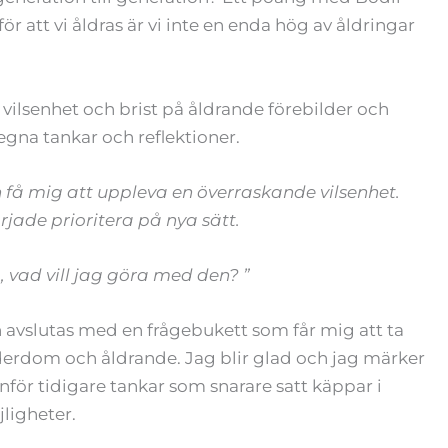
r att vi åldras är vi inte en enda hög av åldringar
 vilsenhet och brist på åldrande förebilder och
egna tankar och reflektioner.
få mig att uppleva en överraskande vilsenhet.
ade prioritera på nya sätt.
, vad vill jag göra med den? ”
h avslutas med en frågebukett som får mig att ta
lderdom och åldrande. Jag blir glad och jag märker
p inför tidigare tankar som snarare satt käppar i
ligheter.