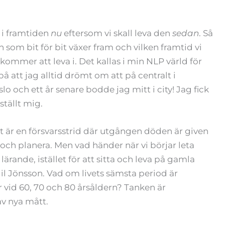
s i framtiden
nu
eftersom vi skall leva den
sedan
. Så
en som bit för bit växer fram och vilken framtid vi
 kommer att leva i. Det kallas i min NLP värld för
å att jag alltid drömt om att på centralt i
o och ett år senare bodde jag mitt i city! Jag fick
ställt mig.
 det är en försvarsstrid där utgången döden är given
 och planera. Men vad händer när vi börjar leta
ärande, istället för att sitta och leva på gamla
l Jönsson. Vad om livets sämsta period är
 vid 60, 70 och 80 årsåldern? Tanken är
av nya mått.