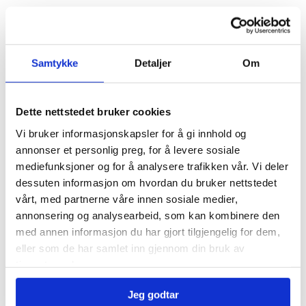
6. Intervjusituasjonen
Samtykke
Detaljer
Om
Du lager dine spesifikasjoner på din drømmejobb
og du intervjues til denne jobben av en fra HCP
programmet med coach sittende som observatør.
Dette nettstedet bruker cookies
Du holder en 10 minutters presentasjon av deg
Vi bruker informasjonskapsler for å gi innhold og
selv, som ofte er en del av et intervju. Etter
annonser et personlig preg, for å levere sosiale
intervjuet går vi i felleskap igjennom hva som
mediefunksjoner og for å analysere trafikken vår. Vi deler
fungerte bra og hva som skal jobbes med videre.
dessuten informasjon om hvordan du bruker nettstedet
vårt, med partnerne våre innen sosiale medier,
7. Celebrate
annonsering og analysearbeid, som kan kombinere den
Hvordan sette pris på hverdagen? Verdsette veien
med annen informasjon du har gjort tilgjengelig for dem,
til målet? Hva er beviset vårt for at vi har nådd
eller som de har samlet inn gjennom din bruk av
målene våre? Vi ser på de små tingene som gir oss
tjenestene deres.
motivasjon og energi! Vi forstår å verdsette vår
hverdag, vår vei til målet og selve målet og ta oss
Jeg godtar