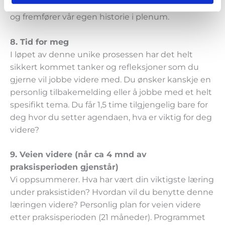
tid til å feire! Vi frisker opp presentasjonsteknikker
og fremfører vår egen historie i plenum.
8. Tid for meg
I løpet av denne unike prosessen har det helt
sikkert kommet tanker og refleksjoner som du
gjerne vil jobbe videre med. Du ønsker kanskje en
personlig tilbakemelding eller å jobbe med et helt
spesifikt tema. Du får 1,5 time tilgjengelig bare for
deg hvor du setter agendaen, hva er viktig for deg
videre?
9. Veien videre (når ca 4 mnd av
praksisperioden gjenstår)
Vi oppsummerer. Hva har vært din viktigste læring
under praksistiden? Hvordan vil du benytte denne
læringen videre? Personlig plan for veien videre
etter praksisperioden (21 måneder). Programmet