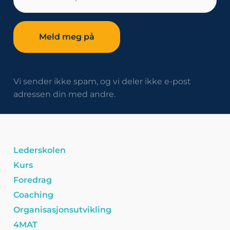
post
Vi sender ikke spam, og vi deler ikke e-post
adressen din med andre.
Lederskolen
Kurs
Foredrag
Coaching
Organisasjonsutvikling
4MAT