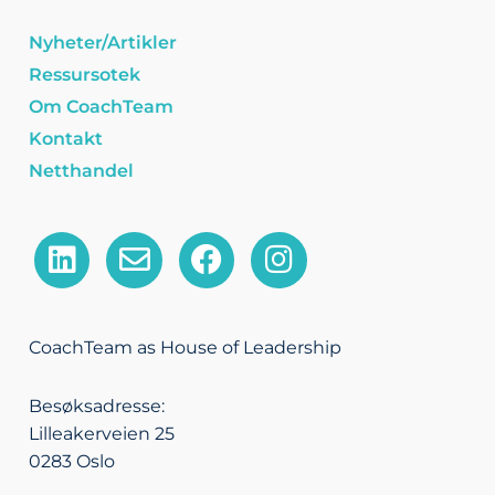
Nyheter/Artikler
Ressursotek
Om CoachTeam
Kontakt
Netthandel
L
E
F
I
i
n
a
n
n
v
c
s
k
e
e
t
CoachTeam as House of Leadership
e
l
b
a
d
o
o
g
Besøksadresse:
i
p
o
r
Lilleakerveien 25
n
e
k
a
0283 Oslo
m